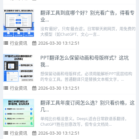
翻译工具到底哪个好？别光看广告，得看专
业...
没有‘最好’，只有‘最合适’。日常聊天刷网页，用免费的
大模型（如ChatGPT、文心一言...
行业资讯
2026-03-30 13:12:51
PPT翻译怎么保留动画和母版样式？这坑
我...
想保留动画和母版样式，必须用能解析PPT底层结构
的专业工具。普通翻译只是替换文本框文字，...
行业资讯
2026-03-30 13:12:51
翻译工具年度订阅怎么选？别只看价格，这
几...
单纯比价格没意义。DeepL适合日常欧语系翻译，
ChatGPT胜在创意改写，但专业文档处...
行业资讯
2026-03-30 13:12:51