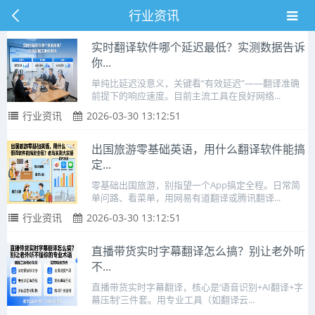
行业资讯
实时翻译软件哪个延迟最低？实测数据告诉
你...
单纯比延迟没意义，关键看“有效延迟”——翻译准确
前提下的响应速度。目前主流工具在良好网络...
行业资讯
2026-03-30 13:12:51
出国旅游零基础英语，用什么翻译软件能搞
定...
零基础出国旅游，别指望一个App搞定全程。日常简
单问路、看菜单，用网易有道翻译或腾讯翻译...
行业资讯
2026-03-30 13:12:51
直播带货实时字幕翻译怎么搞？别让老外听
不...
直播带货实时字幕翻译，核心是‘语音识别+AI翻译+字
幕压制’三件套。用专业工具（如翻译云...