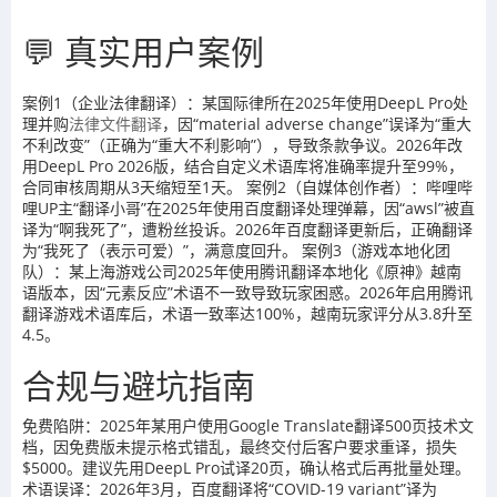
💬 真实用户案例
案例1（企业法律翻译）：某国际律所在2025年使用DeepL Pro处
理并购
法律文件翻译
，因“material adverse change”误译为“重大
不利改变”（正确为“重大不利影响”），导致条款争议。2026年改
用DeepL Pro 2026版，结合自定义术语库将准确率提升至99%，
合同审核周期从3天缩短至1天。 案例2（自媒体创作者）：哔哩哔
哩UP主“翻译小哥”在2025年使用百度翻译处理弹幕，因“awsl”被直
译为“啊我死了”，遭粉丝投诉。2026年百度翻译更新后，正确翻译
为“我死了（表示可爱）”，满意度回升。 案例3（游戏本地化团
队）：某上海游戏公司2025年使用腾讯翻译本地化《原神》越南
语版本，因“元素反应”术语不一致导致玩家困惑。2026年启用腾讯
翻译游戏术语库后，术语一致率达100%，越南玩家评分从3.8升至
4.5。
合规与避坑指南
免费陷阱：2025年某用户使用Google Translate翻译500页技术文
档，因免费版未提示格式错乱，最终交付后客户要求重译，损失
$5000。建议先用DeepL Pro试译20页，确认格式后再批量处理。
术语误译：2026年3月，百度翻译将“COVID-19 variant”译为