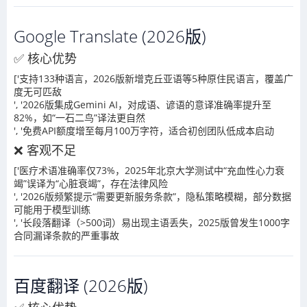
Google Translate (2026版)
✅ 核心优势
['支持133种语言，2026版新增克丘亚语等5种原住民语言，覆盖广
度无可匹敌
', '2026版集成Gemini AI，对成语、谚语的意译准确率提升至
82%，如“一石二鸟”译法更自然
', '免费API额度增至每月100万字符，适合初创团队低成本启动
❌ 客观不足
['医疗术语准确率仅73%，2025年北京大学测试中“充血性心力衰
竭”误译为“心脏衰竭”，存在法律风险
', '2026版频繁提示“需要更新服务条款”，隐私策略模糊，部分数据
可能用于模型训练
', '长段落翻译（>500词）易出现主语丢失，2025版曾发生1000字
合同漏译条款的严重事故
百度翻译 (2026版)