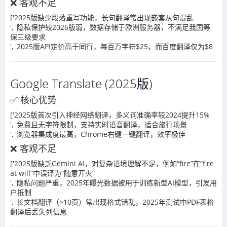
❌ 客观不足
['2025版缺少段落重写功能，长句翻译常出现嵌套从句混乱
', '隐私保护较2026版弱，数据存储于欧洲服务器，不满足我国等
保三级要求
', '2025版API定价高于同行，每百万字符$25，而百度翻译仅为$8
Google Translate (2025版)
✅ 核心优势
['2025版首次引入神经网络翻译，多义词准确率较2024提升15%
', '免费且无字符限制，支持实时语音翻译，适合旅行场景
', '浏览器集成度最高，Chrome右键一键翻译，效率极佳
❌ 客观不足
['2025版缺乏Gemini AI，对复杂语境理解不足，例如“fire”在“fire
at will”中误译为“随意开火”
', '隐私问题严重，2025年曝光数据被用于训练新型AI模型，引发用
户抵制
', '长文档翻译（>10页）常出现格式错乱，2025年测试中PDF表格
翻译后丢失列信息