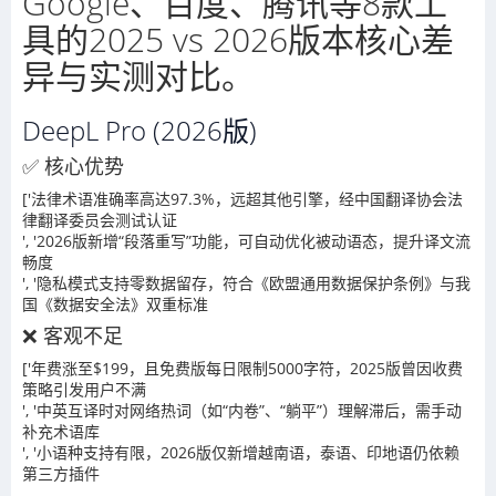
Google、百度、腾讯等8款工
具的2025 vs 2026版本核心差
异与实测对比。
DeepL Pro (2026版)
✅ 核心优势
['法律术语准确率高达97.3%，远超其他引擎，经中国翻译协会法
律翻译委员会测试认证
', '2026版新增“段落重写”功能，可自动优化被动语态，提升译文流
畅度
', '隐私模式支持零数据留存，符合《欧盟通用数据保护条例》与我
国《数据安全法》双重标准
❌ 客观不足
['年费涨至$199，且免费版每日限制5000字符，2025版曾因收费
策略引发用户不满
', '中英互译时对网络热词（如“内卷”、“躺平”）理解滞后，需手动
补充术语库
', '小语种支持有限，2026版仅新增越南语，泰语、印地语仍依赖
第三方插件