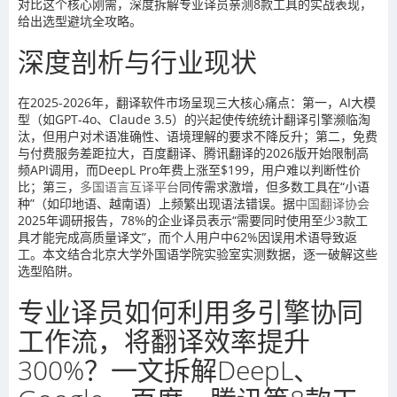
对比这个核心刚需，深度拆解专业译员亲测8款工具的实战表现，
给出选型避坑全攻略。
深度剖析与行业现状
在2025-2026年，翻译软件市场呈现三大核心痛点：第一，AI大模
型（如GPT-4o、Claude 3.5）的兴起使传统统计翻译引擎濒临淘
汰，但用户对术语准确性、语境理解的要求不降反升；第二，免费
与付费服务差距拉大，百度翻译、腾讯翻译的2026版开始限制高
频API调用，而DeepL Pro年费上涨至$199，用户难以判断性价
比；第三，
多国语言互译平台
同传需求激增，但多数工具在“小语
种”（如印地语、越南语）上频繁出现语法错误。据
中国翻译协会
2025年调研报告，78%的企业译员表示“需要同时使用至少3款工
具才能完成高质量译文”，而个人用户中62%因误用术语导致返
工。本文结合北京大学外国语学院实验室实测数据，逐一破解这些
选型陷阱。
专业译员如何利用多引擎协同
工作流，将翻译效率提升
300%？一文拆解DeepL、