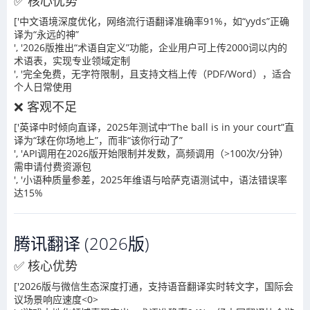
✅ 核心优势
['中文语境深度优化，网络流行语翻译准确率91%，如“yyds”正确
译为“永远的神”
', '2026版推出“术语自定义”功能，企业用户可上传2000词以内的
术语表，实现专业领域定制
', '完全免费，无字符限制，且支持文档上传（PDF/Word），适合
个人日常使用
❌ 客观不足
['英译中时倾向直译，2025年测试中“The ball is in your court”直
译为“球在你场地上”，而非“该你行动了”
', 'API调用在2026版开始限制并发数，高频调用（>100次/分钟）
需申请付费资源包
', '小语种质量参差，2025年维语与哈萨克语测试中，语法错误率
达15%
腾讯翻译 (2026版)
✅ 核心优势
['2026版与微信生态深度打通，支持语音翻译实时转文字，国际会
议场景响应速度<0>