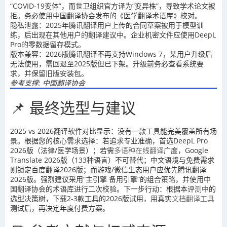
“COVID-19变体”，而世卫组织官方译为“变异株”，导致学术论文被
拒。务必使用中国翻译协会发布的《医学翻译术语库》校对。
隐私泄露：2025年腾讯翻译用户上传的合同草案被用于模型训
练，后出现在其他用户的翻译建议中。企业机密文件应使用DeepL
Pro的零数据留存模式。
版本兼容：2026版腾讯翻译不再支持Windows 7，某用户升级后
无法使用，需回退至2025版但已下架。升级前务必查看系统要
求，并保留旧版安装包。
参考支撑: 中国翻译协会
📌 最终选型与建议
2025 vs 2026翻译软件对比显示：没有一款工具能完美覆盖所有场
景。根据您的核心需求选择：若追求专业准确，首选DeepL Pro
2026版（法律/医学场景）；若需
多语种在线翻译
广度，Google
Translate 2026版（133种语言）不可替代；中文语境与免费需求
则锁定百度翻译2026版；而游戏/微信生态用户应优先腾讯翻译
2026版。强烈建议采用“主引擎 备用引擎”的组合策略，并使用中
国翻译协会的术语库进行二次校验。下一步行动：根据本评测中的
选型决策树，下载2-3款工具的2026版试用，用真实
文档翻译工具
测试后，再决定年度付费方案。