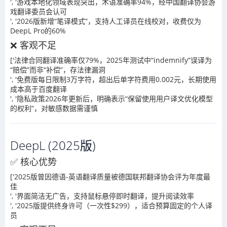
', '游戏本地化领域表现突出，术语准确率94%，经中国翻译协会游
戏翻译委员会认可
', '2026版新增“笔译模式”，支持人工译员在线校对，收费仅为
DeepL Pro的60%
❌ 客观不足
['法律合同翻译准确率仅79%，2025年测试中“indemnify”误译为
“赔偿”而非“补偿”，存法律漏洞
', '免费版每日限制3万字符，超出后单字符费用0.002元，长期使用
成本高于百度翻译
', '隐私政策2026年更新后，明确表示“保留使用用户译文优化模型
的权利”，对敏感数据需谨慎
DeepL (2025版)
✅ 核心优势
['2025版曾因德语-英语翻译质量被德国联邦翻译协会评为年度最
佳
', '界面简洁无广告，支持鼠标悬停即时翻译，提升阅读效率
', '2025版提供终身许可（一次性$299），适合预算固定的个人译
员