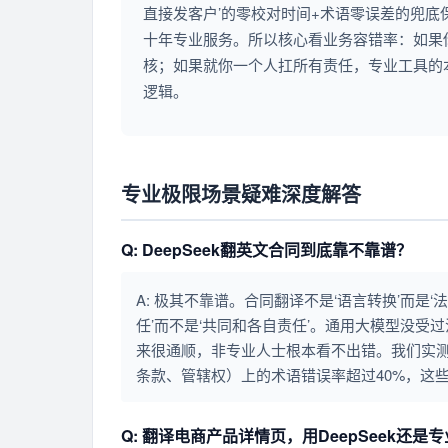
直接发客户’的零校对时间+术语零误差的兜
十年专业服务。所以核心看业务容错率：如果
核；如果就你一个人扛所有责任，专业工具的本
逻辑。
专业极限场景疑难深度解答
Q: DeepSeek翻英文合同到底靠不靠谱？
A: 极其不靠谱。合同翻译不是‘语言转换’而是‘法律概念映射’
任’而不是‘共同和各自责任’。通用大模型没
来很通顺，非专业人士根本看不出错。我们实测过
条款、管辖权）上的术语错误率超过40%，这
Q: 翻译电商产品详情页，用DeepSeek还是