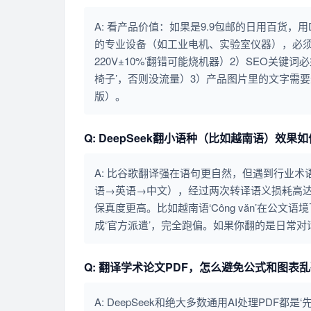
A: 看产品价值：如果是9.9包邮的日用百货，用
的专业设备（如工业电机、实验室仪器），必须
220V±10%’翻错可能烧机器）2）SEO关键词必须精
椅子’，否则没流量）3）产品图片里的文字需要
版）。
Q: DeepSeek翻小语种（比如越南语）效果
A: 比谷歌翻译强在语句更自然，但遇到行业术
语→英语→中文），经过两次转译语义损耗高达
保真度更高。比如越南语‘Công văn’在公文语境下应
成‘官方派遣’，完全跑偏。如果你翻的是日常对
Q: 翻译学术论文PDF，怎么避免公式和图表
A: DeepSeek和绝大多数通用AI处理PD