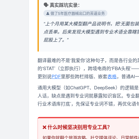
🗣️ 真实踩坑实录：
👤 做了5年医疗器械出口的苦逼业务
“上个月用某大模型翻产品说明书，把‘无菌包装
点丢单。后来发现大模型遇到专业术语全靠瞎
屁股上了。”
翻译最难的不是‘我爱你’这种句子，而是各行业的黑话体
的‘STAT’（立即执行），跨境电商的‘FBA头
更别说
PDF
里那些跨栏排版、嵌套
表格
，普通AI
通用大模型（如ChatGPT、DeepSeek）的
人话，缺点是遇到专业词就暴露知识盲区。专业翻
行业术语库打底’，先保证专业词不错，再优化语句
❌ 什么时候坚决别用专业工具？
如果你就翻个旅游攻略、社交媒体评论、日常邮件