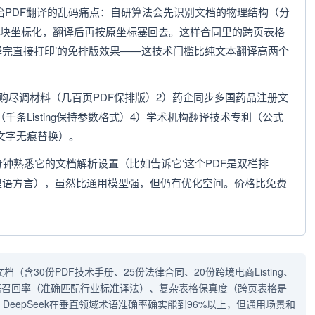
根治PDF翻译的乱码痛点：自研算法会先识别文档的物理结构（分
块坐标化，翻译后再按原坐标塞回去。这样合同里的跨页表格
译完直接打印’的免排版效果——这技术门槛比纯文本翻译高两个
购尽调材料（几百页PDF保排版）2）药企同步多国药品注册文
条Listing保持参数格式）4）学术机构翻译技术专利（公式
文字无痕替换）。
分钟熟悉它的文档解析设置（比如告诉它‘这个PDF是双栏排
里语方言），虽然比通用模型强，但仍有优化空间。价格比免费
（含30份PDF技术手册、25份法律合同、20份跨境电商Listing、
语召回率（准确匹配行业标准译法）、复杂表格保真度（跨页表格是
eepSeek在垂直领域术语准确率确实能到96%以上，但通用场景和