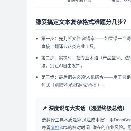
业级排版还原
保留、图
稳妥搞定文本复杂格式难题分几步？
第一步：先判断文件‘容错率’——如果错一个词最
直接上翻译云这类专业工具。
第二步：实操时，把专业术语（产品型号、法律
法，别让AI自由发挥。
第三步：最后把关必须‘人机结合’——用工具
句式（别把‘不承担’翻成‘承担’）。
📌 深度说句大实话（选型终极总结）
选翻译工具本质是算‘风险成本账’：用Deep
每篇
文档
30%的校对时间+潜在的商业风险。