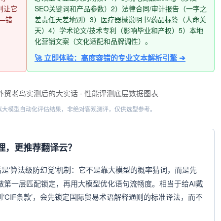
别让它
SEO关键词和产品参数）2）法律合同/审计报告（一字之
—错
差责任天差地别）3）医疗器械说明书/药品标签（人命关
天）4）学术论文/技术专利（影响毕业和产权）5）本地
化营销文案（文化适配和品牌调性）。
🚀 立即体验：高度容错的专业文本解析引擎 ➔
模拟大模型自动化评估结果，非绝对客观测评，仅供选型参考。
处理，更推荐翻译云？
后是‘算法级防幻觉’机制：它不是靠大模型的概率猜词，而是先
做第一层匹配锁定，再用大模型优化语句流畅度。相当于给AI戴
到‘CIF条款’，会先锁定国际贸易术语解释通则的标准译法，而不