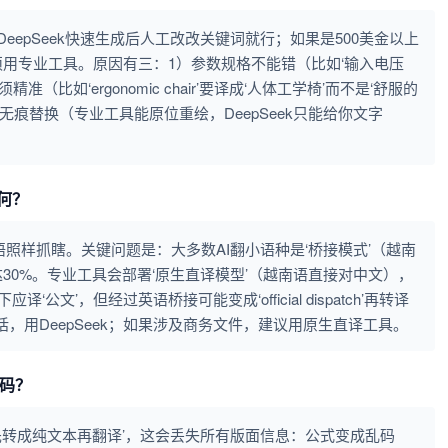
DeepSeek快速生成后人工改改关键词就行；如果是500美金以上
用专业工具。原因有三：1）参数规格不能错（比如‘输入电压
准（比如‘ergonomic chair’要译成‘人体工学椅’而不是‘舒服的
无痕替换（专业工具能原位重绘，DeepSeek只能给你文字
如何？
语照样抓瞎。关键问题是：大多数AI翻小语种是‘桥接模式’（越南
30%。专业工具会部署‘原生直译模型’（越南语直接对中文），
译‘公文’，但经过英语桥接可能变成‘official dispatch’再转译
话，用DeepSeek；如果涉及商务文件，建议用原生直译工具。
乱码？
F都是‘先转成纯文本再翻译’，这会丢失所有版面信息：公式变成乱码