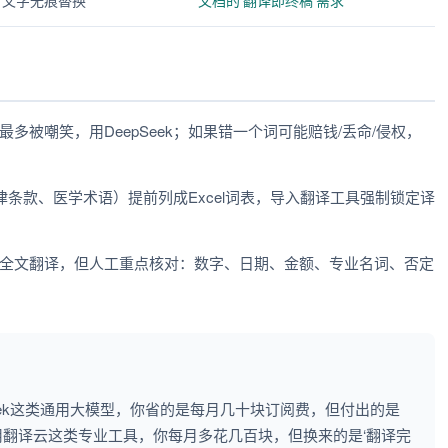
片文字无痕替换
文档的‘翻译即终稿’需求
多被嘲笑，用DeepSeek；如果错一个词可能赔钱/丢命/侵权，
条款、医学术语）提前列成Excel词表，导入翻译工具强制锁定译
跑全文翻译，但人工重点核对：数字、日期、金额、专业名词、否定
Seek这类通用大模型，你省的是每月几十块订阅费，但付出的是
用翻译云这类专业工具，你每月多花几百块，但换来的是‘翻译完