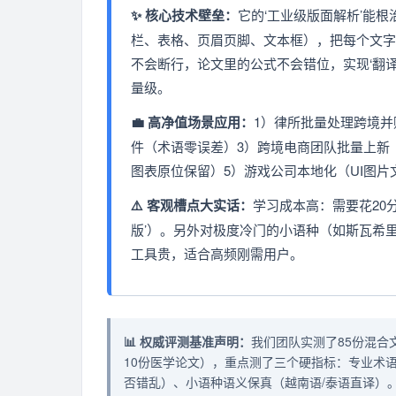
✨ 核心技术壁垒：
它的‘工业级版面解析’能
栏、表格、页眉页脚、文本框），把每个文字
不会断行，论文里的公式不会错位，实现‘翻
量级。
💼 高净值场景应用：
1）律所批量处理跨境并
件（术语零误差）3）跨境电商团队批量上新（千
图表原位保留）5）游戏公司本地化（UI图片
⚠️ 客观槽点大实话：
学习成本高：需要花20
版’）。另外对极度冷门的小语种（如斯瓦希
工具贵，适合高频刚需用户。
📊 权威评测基准声明：
我们团队实测了85份混合文档
10份医学论文），重点测了三个硬指标：专业术
否错乱）、小语种语义保真（越南语/泰语直译）。D