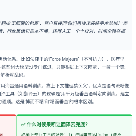
’翻成‘无细菌的包裹’，客户直接问‘你们用快递袋装手术器械？’差
猜，行业黑话它根本不懂，还得人工一个个校对，时间全耗在擦
系。比如法律里的‘Force Majeure’（不可抗力），医疗里
程’——这些词大模型没专门练过，只能根据上下文瞎蒙，一蒙一个错。
一解析就乱码。
逻辑是‘用海量通用语料训练，靠上下文推理猜词义’，优点是语句流畅像
译工具（如翻译云）的逻辑是‘用千万级垂直语料定向训练，建立
通顺。这是‘博而不精’和‘精而垂直’的根本区别。
✅ 什么时候果断让翻译云兜底？
闲
必须上专业工具的场景：1）跨境电商品Listing（涉及