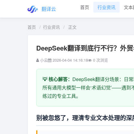
首页
行业资讯
文本
翻译云
首页
/
行业资讯
/
正文
DeepSeek翻译到底行不行？
小云
2026-04-04 14:16:18
0
次浏览
💡 核心解答：
DeepSeek翻译分场景
所有通用大模型一样会‘术语幻觉’——遇
练过的专业工具。
别被忽悠了，理清专业文本处理的深