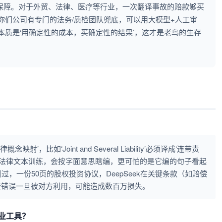
底保障。对于外贸、法律、医疗等行业，一次翻译事故的赔款够买
你们公司有专门的法务/质检团队兜底，可以用大模型+人工审
质是‘用确定性的成本，买确定性的结果’，这才是老鸟的生存
，比如‘Joint and Several Liability’必须译成‘连带责
受过法律文本训练，会按字面意思瞎编，更可怕的是它编的句子看起
，一份50页的股权投资协议，DeepSeek在关键条款（如赔偿
些错误一旦被对方利用，可能造成数百万损失。
专业工具？