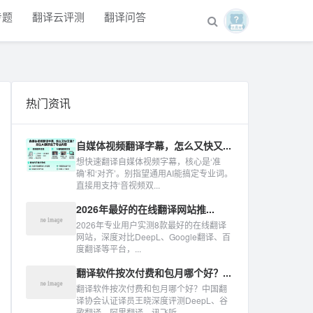
专题
翻译云评测
翻译问答
热门资讯
自媒体视频翻译字幕，怎么又快又...
想快速翻译自媒体视频字幕，核心是‘准
确’和‘对齐’。别指望通用AI能搞定专业词。
直接用支持‘音视频双...
2026年最好的在线翻译网站推...
2026年专业用户实测8款最好的在线翻译
网站，深度对比DeepL、Google翻译、百
度翻译等平台，...
翻译软件按次付费和包月哪个好？...
翻译软件按次付费和包月哪个好？中国翻
译协会认证译员王晓深度评测DeepL、谷
歌翻译、阿里翻译、讯飞听...