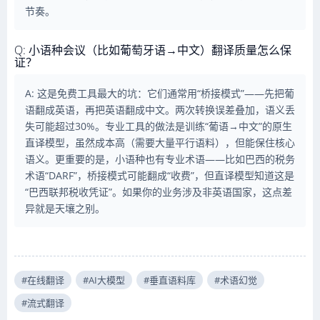
节奏。
Q: 小语种会议（比如葡萄牙语→中文）翻译质量怎么保
证？
A: 这是免费工具最大的坑：它们通常用“桥接模式”——先把葡
语翻成英语，再把英语翻成中文。两次转换误差叠加，语义丢
失可能超过30%。专业工具的做法是训练“葡语→中文”的原生
直译模型，虽然成本高（需要大量平行语料），但能保住核心
语义。更重要的是，小语种也有专业术语——比如巴西的税务
术语“DARF”，桥接模式可能翻成“收费”，但直译模型知道这是
“巴西联邦税收凭证”。如果你的业务涉及非英语国家，这点差
异就是天壤之别。
#在线翻译
#AI大模型
#垂直语料库
#术语幻觉
#流式翻译