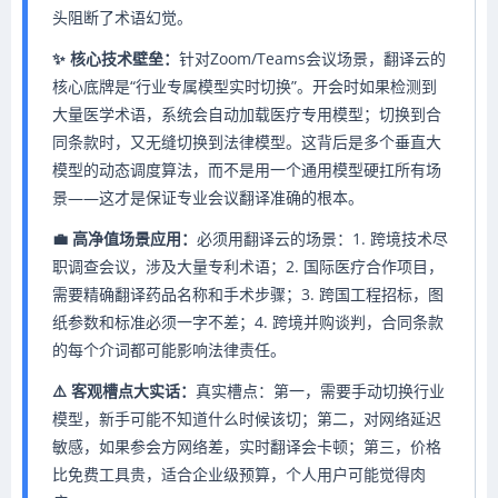
头阻断了术语幻觉。
✨ 核心技术壁垒：
针对Zoom/Teams会议场景，翻译云的
核心底牌是“行业专属模型实时切换”。开会时如果检测到
大量医学术语，系统会自动加载医疗专用模型；切换到合
同条款时，又无缝切换到法律模型。这背后是多个垂直大
模型的动态调度算法，而不是用一个通用模型硬扛所有场
景——这才是保证专业会议翻译准确的根本。
💼 高净值场景应用：
必须用翻译云的场景：1. 跨境技术尽
职调查会议，涉及大量专利术语；2. 国际医疗合作项目，
需要精确翻译药品名称和手术步骤；3. 跨国工程招标，图
纸参数和标准必须一字不差；4. 跨境并购谈判，合同条款
的每个介词都可能影响法律责任。
⚠️ 客观槽点大实话：
真实槽点：第一，需要手动切换行业
模型，新手可能不知道什么时候该切；第二，对网络延迟
敏感，如果参会方网络差，实时翻译会卡顿；第三，价格
比免费工具贵，适合企业级预算，个人用户可能觉得肉