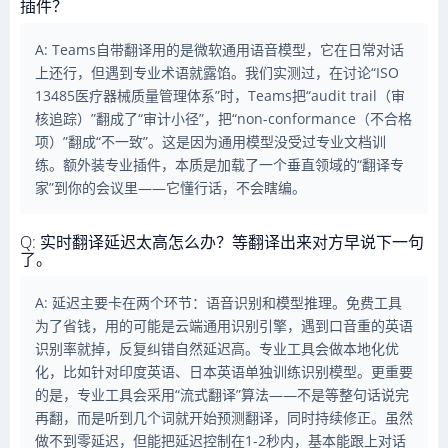
插件？
A: Teams自带翻译用的是微软通用语音模型，它在日常对话
上还行，但遇到专业术语就露馅。我们实测过，在讨论“ISO
13485医疗器械质量管理体系”时，Teams把“audit trail（审
核追踪）”翻成了“审计小径”，把“non-conformance（不合格
项）”翻成“不一致”。这是因为通用模型没受过专业文档训
练。额外装专业插件，本质是加载了一个垂直领域的“翻译专
家”到你的会议里——它懂行话，不会瞎编。
Q: 实时翻译延迟太高怎么办？等翻译出来对方早说下一句
了。
A: 延迟主要卡在两个环节：语音识别和模型推理。免费工具
为了省钱，用的可能是云端通用识别引擎，遇到口音重的英语
识别率就掉，反复纠错自然延迟高。专业工具会做本地化优
化，比如针对印度英语、日本英语单独训练识别模型。更重要
的是，专业工具会采用“流式翻译”算法——不是等整句话说完
再翻，而是听到几个词就开始预测翻译，同时持续修正。虽然
做不到零延迟，但能把延迟控制在1-2秒内，基本能跟上对话