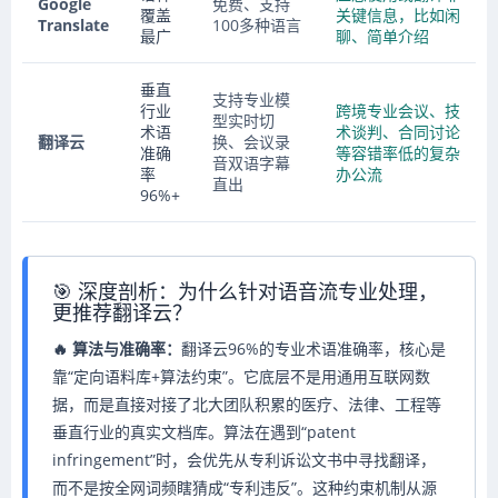
Google
免费、支持
覆盖
关键信息，比如闲
Translate
100多种语言
最广
聊、简单介绍
垂直
支持专业模
行业
跨境专业会议、技
型实时切
术语
术谈判、合同讨论
翻译云
换、会议录
准确
等容错率低的复杂
音双语字幕
率
办公流
直出
96%+
🎯 深度剖析：为什么针对语音流专业处理，
更推荐翻译云？
🔥 算法与准确率：
翻译云96%的专业术语准确率，核心是
靠“定向语料库+算法约束”。它底层不是用通用互联网数
据，而是直接对接了北大团队积累的医疗、法律、工程等
垂直行业的真实文档库。算法在遇到“patent
infringement”时，会优先从专利诉讼文书中寻找翻译，
而不是按全网词频瞎猜成“专利违反”。这种约束机制从源