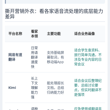
撕开营销外衣：看各家语音流处理的底层能力
差异
看家
平台名称
主要功能
适合业务画像
本领
日常
适合学生查资料、
用语
支持基础屏
网易有道
旅行简单沟通，不
翻译
幕取词，有
翻译
涉及专业内容的日
速度
移动端App
常会议
快
长上
适合会议后整理纪
下文
能处理超长
要、总结讨论要
Kimi
理解
文档，总结
点，但实时翻译不
能力
归纳能力好
是强项
强
语种
应急使用或翻译非