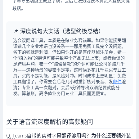
字幕导出功能生成逐字稿，会后让法务或技术负责人复核关键
段落。
📌 深度说句大实话（选型终极总结）
选会议翻译工具，本质是在赌业务容错率。如果你能接受翻
译错几个专业术语也没关系——那用免费工具完全没问题，
省下的钱就是利润。但如果你开的是医疗器械注册会，错一
个“植入物”的翻译可能导致整个产品无法上市；或者你谈的
是跨境并购，错一个“赔偿条款”的介词可能让公司多赔几千
万——这种场景的容错率是零。这时候多花几千块买专业工
具，买的不是功能，是风险对冲。时间成本上更明显：免费
工具翻错了，你需要会后花几小时重新核对录音、发
邮件
澄
清；专业工具一次翻对，会后5分钟导出双语纪要就能分
发。算总账，高净值业务用专业工具反而更便宜。
关于语音流深度解析的高频疑问
Q: Teams自带的实时字幕翻译够用吗？为什么还要额外装