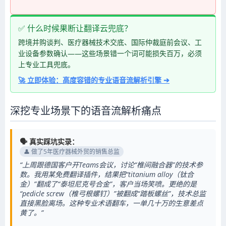
✅ 什么时候果断让翻译云兜底？
跨境并购谈判、医疗器械技术交底、国际仲裁庭前会议、工
业设备参数确认——这些场景错一个词可能损失百万，必须
上专业工具兜底。
🚀 立即体验：高度容错的专业语音流解析引擎 ➔
深挖专业场景下的语音流解析痛点
🗣️ 真实踩坑实录：
👤 做了5年医疗器械外贸的销售总监
“上周跟德国客户开Teams会议，讨论“椎间融合器”的技术参
数。我用某免费翻译插件，结果把“titanium alloy（钛合
金）”翻成了“泰坦尼克号合金”，客户当场笑喷。更绝的是
“pedicle screw（椎弓根螺钉）”被翻成“踏板螺丝”，技术总监
直接黑脸离场。这种专业术语翻车，一单几十万的生意差点
黄了。”