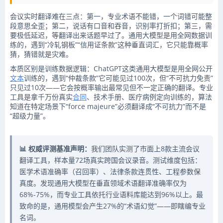
会议实时翻译难在三点：第一，专业术语不能错，一个词错可能整
段意思全歪；第二，说话有口音和吞音，识别率打折扣；第三，需
要极低延迟，等翻译出来话题早过了。通用大模型是用全网数据训
练的，遇到“冷轧钢板”“信用证条款”这种垂直词汇，它只能靠概率
猜，猜错就是灾难。
本质区别是训练数据逻辑：ChatGPT这类通用大模型是用全网公开
文本
训练的，遇到“仲裁条款”它可能见过100次，但“不可抗力免责”
只见过10次——它会按概率输出最常见但不一定正确的翻译。专业
工具是拿千万份真实
合同
、技术手册、医疗病例定向训练的，算法
知道在特定场景下“force majeure”必须翻译成“不可抗力”而不是
“超级力量”。
📊 权威评测基准声明：
我们团队实测了市面上8款主流会议
翻译工具，样本量72场真实跨国会议录音。测试维度包括：
医学术语准确率（召回率）、法律条款连贯性、工程参数保
真度。发现通用大模型在垂直领域术语翻译准确率仅为
68%-75%，而专业工具依托行业语料库能达到96%以上。最
致命的是，通用模型会产生27%的“术语幻觉”——即瞎编专业
名词。