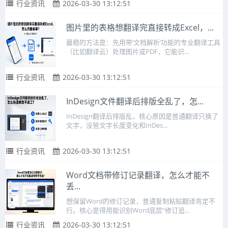
行业资讯
2026-03-30 13:12:51
图片里的表格想翻译完直接转成Excel，...
最稳的方法是：先用带‘文档解析’功能的专业翻译工具
（比如翻译云）处理图片或PDF，它能识...
行业资讯
2026-03-30 13:12:51
InDesign文件翻译后排版全乱了，怎...
InDesign翻译后排版乱，核心原因是普通翻译只换了
文字，没管文字长度变化和InDes...
行业资讯
2026-03-30 13:12:51
Word文档带修订记录翻译，怎么才能不
丢...
想保留Word的修订记录，普通复制粘贴翻译肯定不
行。核心是得用能识别Word底层“修订追...
行业资讯
2026-03-30 13:12:51