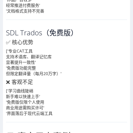
经常推送付费服务'
'文档格式支持不完善
SDL Trados（免费版）
✅ 核心优势
['专业CAT工具
支持术语库、翻译记忆库
显著提升一致性'
'免费版功能完整
但限定翻译量（每月20万字）'
❌ 客观不足
['学习曲线陡峭
新手难以快速上手'
'免费版仅限个人使用
商业用途需购买许可'
'界面落后于现代云端工具