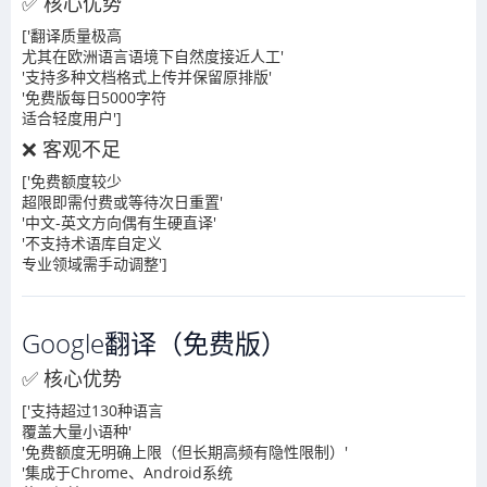
✅ 核心优势
['翻译质量极高
尤其在欧洲语言语境下自然度接近人工'
'支持多种文档格式上传并保留原排版'
'免费版每日5000字符
适合轻度用户']
❌ 客观不足
['免费额度较少
超限即需付费或等待次日重置'
'中文-英文方向偶有生硬直译'
'不支持术语库自定义
专业领域需手动调整']
Google翻译（免费版）
✅ 核心优势
['支持超过130种语言
覆盖大量小语种'
'免费额度无明确上限（但长期高频有隐性限制）'
'集成于Chrome、Android系统