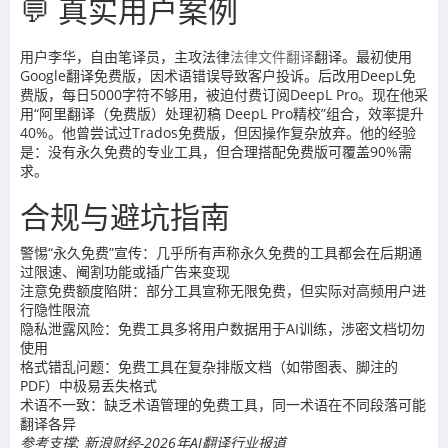
💬 真实用户案例
用户李华，自由笔译员，主攻法律
法律文件翻译
翻译。最初使用
Google翻译免费版，因术语错误导致客户投诉。后改用DeepL免
费版，每日5000字符不够用，被迫付费订阅DeepL Pro。现在他采
用“阿里翻译（免费版）处理初稿 DeepL Pro精校”组合，效率提升
40%。他曾尝试过Trados免费版，但因操作复杂放弃。他的经验
是：没有永久免费的专业工具，但合理搭配免费版可覆盖90%需
求。
合规与避坑指南
警惕“永久免费”宣传：几乎所有声称永久免费的工具都会在后期通
过限速、阉割功能或插广告来变现
注意免费额度陷阱：部分工具宣称无限免费，但实际对高频用户进
行隐性限流
隐私泄露风险：免费工具多将用户数据用于AI训练，涉密文档切勿
使用
格式错乱问题：免费工具在复杂排版文档（如带图表、脚注的
PDF）中极易丢失格式
术语不一致：缺乏术语管理的免费工具，同一术语在不同段落可能
翻译各异
参考支撑: 新浪财经-2026年AI翻译行业报道