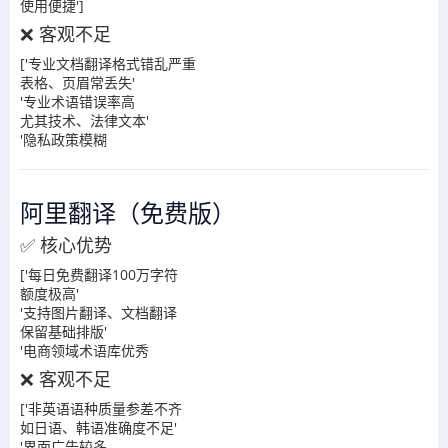
使用便捷']
❌ 客观不足
['专业文档翻译格式错乱严重
表格、页眉常丢失'
'专业术语错误率高
尤其技术、法律文本'
'隐私政策模糊
阿里翻译（免费版）
✅ 核心优势
['每日免费翻译100万字符
额度极高'
'支持图片翻译、文档翻译
保留基础排版'
'电商领域术语库优秀
❌ 客观不足
['非英语语种质量参差不齐
如日语、韩语准确度不足'
'界面广告较多