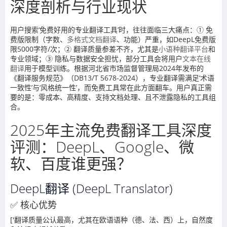
深度剖析与行业现状
用户搜索‘免费好用的专业翻译工具’时，往往面临三大痛点：① 免
费版限制（字数、
多格式文档翻译
、功能）严重，如DeepL免费版
限5000字符/次；② 翻译质量参差不齐，尤其是
小语种翻译平台
和
专业领域；③ 隐私与数据安全担忧，部分工具会将用户
文本在线
翻译
用于模型训练。根据河北省市场监督管理局2024年发布的
《翻译服务规范》（DB13/T 5678-2024），专业翻译需满足‘术语
一致性’与‘风格统一性’，而免费工具常在此方面翻车。用户真正需
要的是：零成本、高精度、支持文档处理、且不泄露隐私的工具组
合。
2025年主流免费翻译工具深度
评测：DeepL、Google、微
软、百度谁更强？
DeepL翻译 (DeepL Translator)
✅ 核心优势
['翻译质量公认最高，尤其在欧语语种（德、法、西）上，自然度