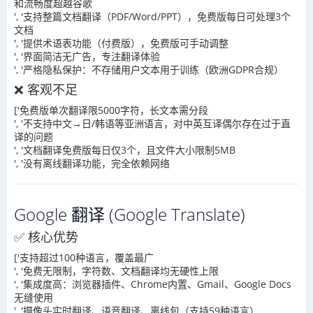
和流畅度超越谷歌
', '支持整篇文档翻译（PDF/Word/PPT），免费版每日可处理3个
文档
', '提供术语表功能（付费版），免费版可手动调整
', '界面简洁无广告，专注翻译体验
', '严格隐私保护：不存储用户文本用于训练（欧洲GDPR合规）
❌ 客观不足
['免费版单次翻译限5000字符，长文本需分段
', '不支持中文→日/韩语等亚洲语言，对中英互译偶尔存在过于直
译的问题
', '文档翻译免费版每日仅3个，且文件大小限制5MB
', '没有离线翻译功能，完全依赖网络
Google 翻译 (Google Translate)
✅ 核心优势
['支持超过100种语言，覆盖最广
', '免费无限制，字符数、文档翻译均无硬性上限
', '集成度高：浏览器插件、Chrome内置、Gmail、Google Docs
无缝使用
', '摄像头实时翻译、语音翻译、离线包（支持59种语言）