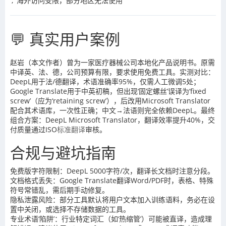
', '海外访问受限，部分地区无法使用
💬 真实用户案例
赵岩（本文作者）曾为一家医疗器械公司本地化产品说明书。原需
中译英、法、德，公司预算有限，要求使用免费工具。实测对比：
DeepL用于法/德翻译，术语准确率95%，仅需人工微调5处；
Google Translate用于中英初稿，但出现‘固定螺丝’误译为‘fixed
screw’（应为‘retaining screw’），后改用Microsoft Translator
配合其术语库，一次性正确；中文→法语则完全依赖DeepL。最终
组合方案：DeepL Microsoft Translator，翻译效率提升40%，交
付质量通过ISO
标准翻译
审核。
合规与避坑指南
免费版字符限制：DeepL 5000字符/次，翻译长文档时注意分段。
文档格式丢失：Google Translate翻译Word/PDF时，表格、特殊
符号常错乱，需后期手动修复。
隐私泄露风险：部分工具默认将用户文本加入训练语料，务必在设
置中关闭，或选择不存储数据的工具。
专业术语‘陷阱’：行业特定词汇（如‘热缩管’）可能被直译，造成理