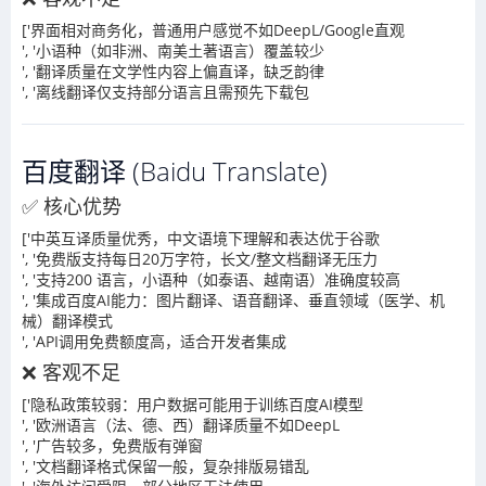
['界面相对商务化，普通用户感觉不如DeepL/Google直观
', '小语种（如非洲、南美土著语言）覆盖较少
', '翻译质量在文学性内容上偏直译，缺乏韵律
', '离线翻译仅支持部分语言且需预先下载包
百度翻译 (Baidu Translate)
✅ 核心优势
['中英互译质量优秀，中文语境下理解和表达优于谷歌
', '免费版支持每日20万字符，长文/整文档翻译无压力
', '支持200 语言，小语种（如泰语、越南语）准确度较高
', '集成百度AI能力：图片翻译、语音翻译、垂直领域（医学、机
械）翻译模式
', 'API调用免费额度高，适合开发者集成
❌ 客观不足
['隐私政策较弱：用户数据可能用于训练百度AI模型
', '欧洲语言（法、德、西）翻译质量不如DeepL
', '广告较多，免费版有弹窗
', '文档翻译格式保留一般，复杂排版易错乱