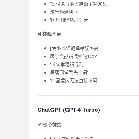
'实时语音翻译准确率超90%
旅行沟通利器'
'图片翻译功能强大
❌ 客观不足
['专业术语翻译错误率高
医学文献错误率约15%'
'长文本逻辑混乱
段落间常丢失主语'
'中国境内无法直接访问
ChatGPT (GPT-4 Turbo)
✅ 核心优势
['上下文理解能力领先