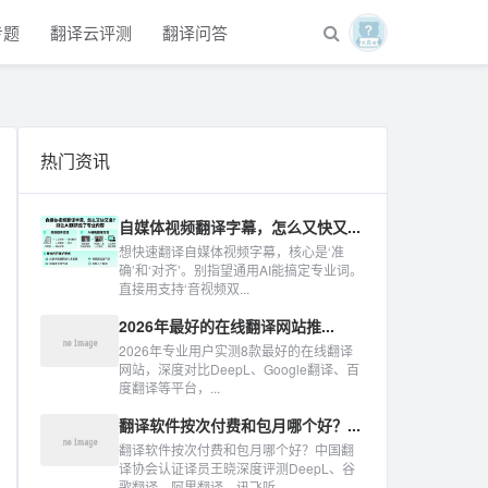
专题
翻译云评测
翻译问答
热门资讯
自媒体视频翻译字幕，怎么又快又...
想快速翻译自媒体视频字幕，核心是‘准
确’和‘对齐’。别指望通用AI能搞定专业词。
直接用支持‘音视频双...
2026年最好的在线翻译网站推...
2026年专业用户实测8款最好的在线翻译
网站，深度对比DeepL、Google翻译、百
度翻译等平台，...
翻译软件按次付费和包月哪个好？...
翻译软件按次付费和包月哪个好？中国翻
译协会认证译员王晓深度评测DeepL、谷
歌翻译、阿里翻译、讯飞听...