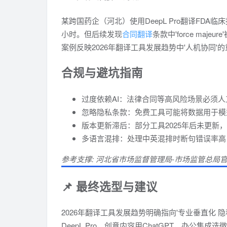
某跨国药企（河北）使用DeepL Pro翻译FDA
小时。但后续发现
合同翻译
条款中'force ma
案例反映2026年翻译工具发展趋势中'人机协同'
合规与避坑指南
过度依赖AI：法律合同等高风险场景必须人
忽略隐私条款：免费工具可能将数据用于模
版本更新滞后：部分工具2025年后未更新
多语言混排：处理中英混排时断句错误率高
参考支撑: 河北省市场监督管理局-市场监管总局
📌 最终选型与建议
2026年翻译工具发展趋势明确指向'专业垂直化 隐
DeepL Pro，创意内容用ChatGPT，办公