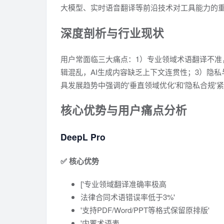
大模型、实时语音翻译等前沿技术对工具能力的
深度剖析与行业现状
用户常面临三大痛点：1）专业领域术语翻译不准
辑混乱，AI生成内容缺乏上下文连贯性；3）隐私
具发展趋势中强调的'垂直领域优化'和'隐私合规'
核心优势与用户痛点分析
DeepL Pro
✅ 核心优势
['专业领域翻译准确率极高
法律合同术语错误率低于3%'
'支持PDF/Word/PPT等格式保留原排版'
'内置术语表