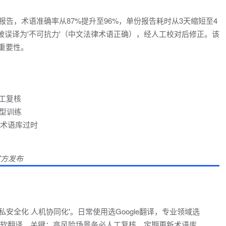
临床报告，术语准确率从87%提升至96%，单份报告耗时从3天缩短至4
jeure'被误译为'不可抗力'（中文法律术语正确），经人工校对后修正。该
的重要性。
工复核
型训练
，术语库过时
官方发布
私安全化 人机协同化'。日常使用选Google翻译，专业领域选
集成选微软翻译。关键：高风险场景务必人工复核，定期更新术语库。