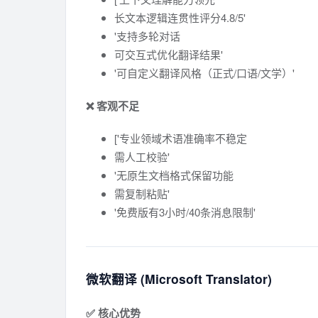
长文本逻辑连贯性评分4.8/5'
'支持多轮对话
可交互式优化翻译结果'
'可自定义翻译风格（正式/口语/文学）'
❌ 客观不足
['专业领域术语准确率不稳定
需人工校验'
'无原生文档格式保留功能
需复制粘贴'
'免费版有3小时/40条消息限制'
微软翻译 (Microsoft Translator)
✅ 核心优势