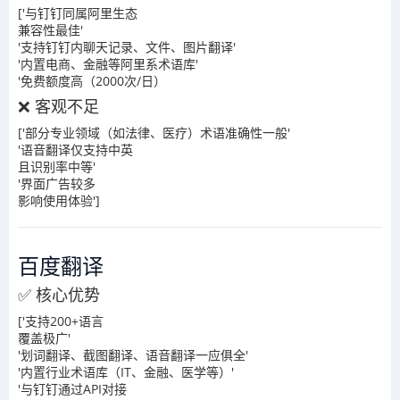
['与钉钉同属阿里生态
兼容性最佳'
'支持钉钉内聊天记录、文件、图片翻译'
'内置电商、金融等阿里系术语库'
'免费额度高（2000次/日）
❌ 客观不足
['部分专业领域（如法律、医疗）术语准确性一般'
'语音翻译仅支持中英
且识别率中等'
'界面广告较多
影响使用体验']
百度翻译
✅ 核心优势
['支持200+语言
覆盖极广'
'划词翻译、截图翻译、语音翻译一应俱全'
'内置行业术语库（IT、金融、医学等）'
'与钉钉通过API对接