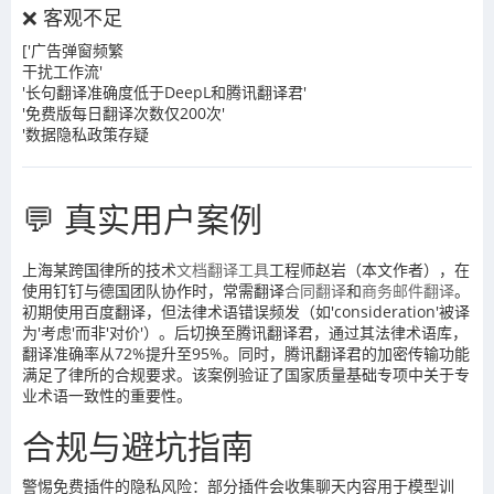
❌ 客观不足
['广告弹窗频繁
干扰工作流'
'长句翻译准确度低于DeepL和腾讯翻译君'
'免费版每日翻译次数仅200次'
'数据隐私政策存疑
💬 真实用户案例
上海某跨国律所的技术
文档翻译工具
工程师赵岩（本文作者），在
使用钉钉与德国团队协作时，常需翻译
合同翻译
和
商务邮件翻译
。
初期使用百度翻译，但法律术语错误频发（如'consideration'被译
为'考虑'而非'对价'）。后切换至腾讯翻译君，通过其法律术语库，
翻译准确率从72%提升至95%。同时，腾讯翻译君的加密传输功能
满足了律所的合规要求。该案例验证了国家质量基础专项中关于专
业术语一致性的重要性。
合规与避坑指南
警惕免费插件的隐私风险：部分插件会收集聊天内容用于模型训