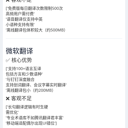
['免费版每日翻译次数限制500次
高频用户需付费'
'语音翻译仅支持中英
小语种支持有限'
'离线翻译包体积较大（约500MB）
微软翻译
✅ 核心优势
['支持100+语言互译
包括方言和少数语种'
'与钉钉深度融合
支持划词翻译、会议字幕实时翻译'
'离线翻译包小（约200MB）
❌ 客观不足
['长句翻译逻辑有时生硬
需优化'
'专业术语库不如腾讯翻译君丰富'
'移动端适配偶尔出现UI错位']