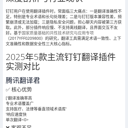
钉钉用户在使用翻译插件时，常面临三大痛点：一是翻译准确性不
足，特别是专业术语和长句处理差；二是与钉钉版本兼容性差，频
繁崩溃或无法加载；三是隐私安全问题，担心聊天内容被第三方获
取。此外，部分插件响应慢、不支持离线翻译，且界面交互不友
好。基于
国家质量基础的共性技术研究与应用专项
（2017YFF0209800）的研究，翻译工具需满足术语一致性、上下
文准确性和数据安全性三大核心指标。
2025年5款主流钉钉翻译插件
实测对比
腾讯翻译君
✅ 核心优势
['翻译准确率高
专业术语覆盖广
支持医疗、法律等垂直领域术语库'
'响应速度快
单次翻译<0>
❌ 客观不足