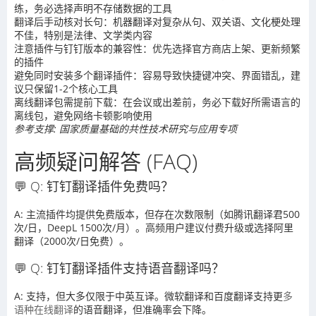
练，务必选择声明不存储数据的工具
翻译后手动核对长句：机器翻译对复杂从句、双关语、文化梗处理
不佳，特别是法律、文学类内容
注意插件与钉钉版本的兼容性：优先选择官方商店上架、更新频繁
的插件
避免同时安装多个翻译插件：容易导致快捷键冲突、界面错乱，建
议只保留1-2个核心工具
离线翻译包需提前下载：在会议或出差前，务必下载好所需语言的
离线包，避免网络卡顿影响使用
参考支撑: 国家质量基础的共性技术研究与应用专项
高频疑问解答 (FAQ)
💬 Q: 钉钉翻译插件免费吗？
A: 主流插件均提供免费版本，但存在次数限制（如腾讯翻译君500
次/日，DeepL 1500次/月）。高频用户建议付费升级或选择阿里
翻译（2000次/日免费）。
💬 Q: 钉钉翻译插件支持语音翻译吗？
A: 支持，但大多仅限于中英互译。微软翻译和百度翻译支持更
多
语种在线翻译
的语音翻译，但准确率会下降。