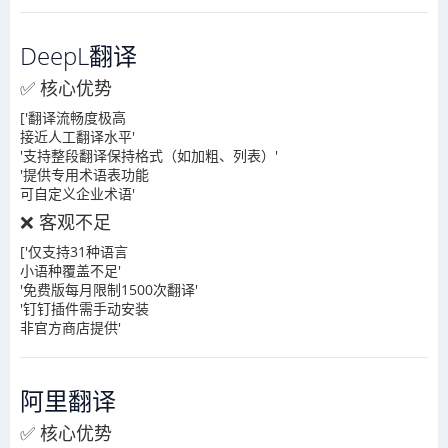
DeepL翻译
✅ 核心优势
['翻译流畅度极高
接近人工翻译水平'
'支持整段翻译保持格式（如加粗、列表）'
'提供专用术语表功能
可自定义企业术语'
❌ 客观不足
['仅支持31种语言
小语种覆盖不足'
'免费版每月限制1500次翻译'
'钉钉插件需手动安装
非官方商店提供'
阿里翻译
✅ 核心优势