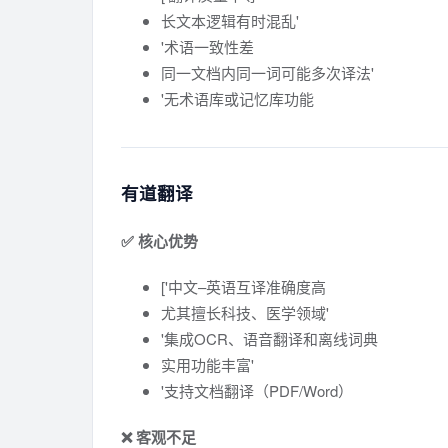
长文本逻辑有时混乱'
'术语一致性差
同一文档内同一词可能多次译法'
'无术语库或记忆库功能
有道翻译
✅ 核心优势
['中文–英语互译准确度高
尤其擅长科技、医学领域'
'集成OCR、语音翻译和离线词典
实用功能丰富'
'支持文档翻译（PDF/Word）
❌ 客观不足