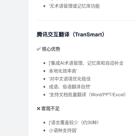
'无术语管理或记忆库功能
腾讯交互翻译（TranSmart）
✅ 核心优势
['集成AI术语管理、记忆库和自动补全
本地化效率高'
'对中文语境优化极佳
成语、俗语翻译自然'
'支持文档批量翻译（Word/PPT/Excel）
❌ 客观不足
['语言覆盖较少（约30种）
小语种支持弱'