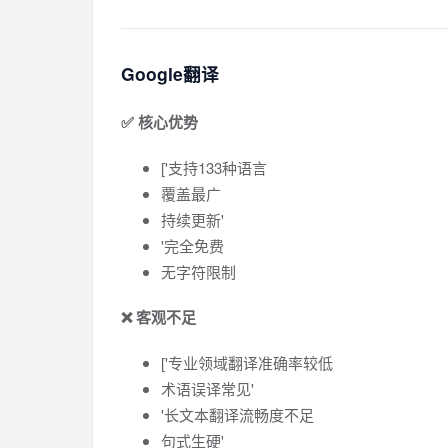
Google翻译
✅ 核心优势
['支持133种语言
覆盖最广
持续更新'
'完全免费
无字符限制
❌ 客观不足
['专业领域翻译准确率较低
术语误译常见'
'长文本翻译流畅度不足
句式生硬'