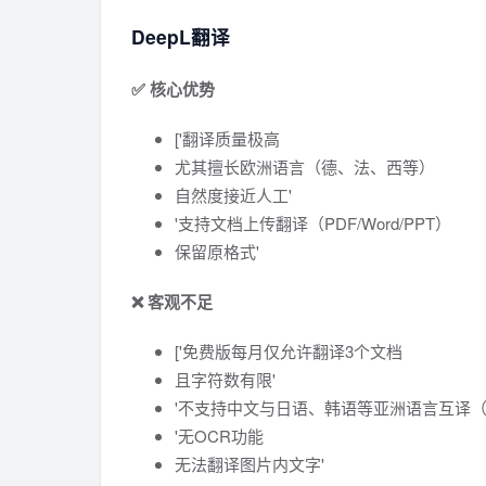
DeepL翻译
✅ 核心优势
['翻译质量极高
尤其擅长欧洲语言（德、法、西等）
自然度接近人工'
'支持文档上传翻译（PDF/Word/PPT）
保留原格式'
❌ 客观不足
['免费版每月仅允许翻译3个文档
且字符数有限'
'不支持中文与日语、韩语等亚洲语言互译（仅通
'无OCR功能
无法翻译图片内文字'