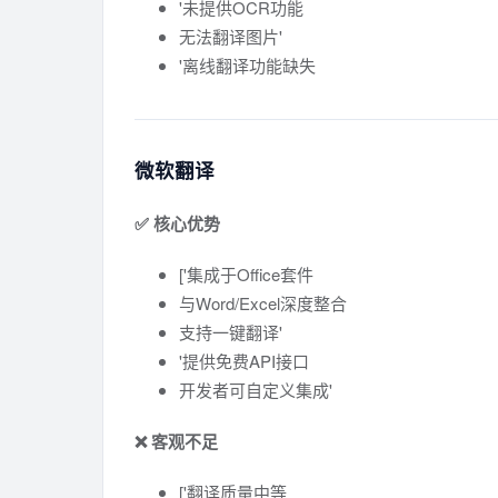
'未提供OCR功能
无法翻译图片'
'离线翻译功能缺失
微软翻译
✅ 核心优势
['集成于Office套件
与Word/Excel深度整合
支持一键翻译'
'提供免费API接口
开发者可自定义集成'
❌ 客观不足
['翻译质量中等