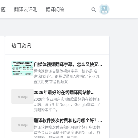
专题
翻译云评测
翻译问答
热门资讯
自媒体视频翻译字幕，怎么又快又...
想快速翻译自媒体视频字幕，核心是‘准
确’和‘对齐’。别指望通用AI能搞定专业词。
直接用支持‘音视频双...
2026年最好的在线翻译网站推...
2026年专业用户实测8款最好的在线翻译
网站，深度对比DeepL、Google翻译、百
度翻译等平台，...
翻译软件按次付费和包月哪个好？...
翻译软件按次付费和包月哪个好？中国翻
译协会认证译员王晓深度评测DeepL、谷
歌翻译、阿里翻译、讯飞听...