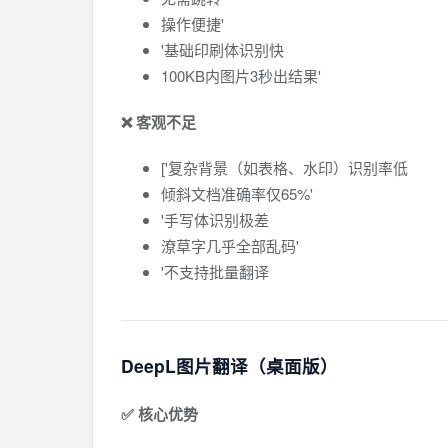
操作便捷'
'基础印刷体识别快
100KB内图片3秒出结果'
❌ 客观不足
['复杂背景（如表格、水印）识别率低
倾斜文档准确率仅65%'
'手写体识别极差
潦草字几乎全部乱码'
'不支持批量翻译
DeepL图片翻译（桌面版）
✅ 核心优势