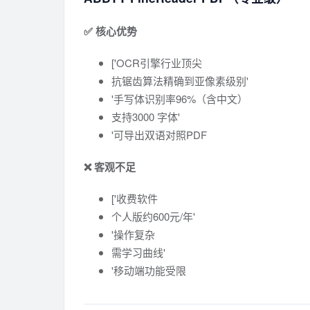
✅ 核心优势
['OCR引擎行业顶尖
抗锯齿算法精确到亚像素级别'
'手写体识别率96%（含中文）
支持3000 字体'
'可导出双语对照PDF
❌ 客观不足
['收费软件
个人版约600元/年'
'操作复杂
需学习曲线'
'移动端功能受限