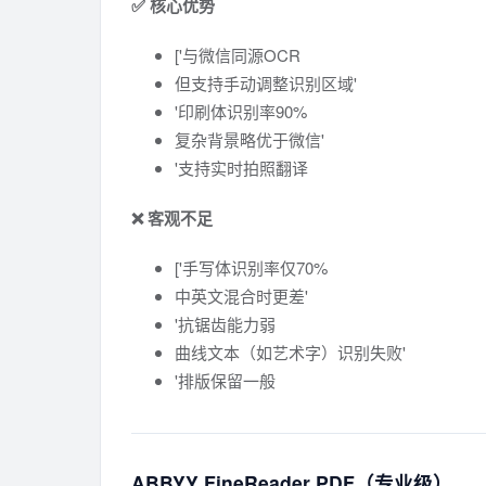
✅ 核心优势
['与微信同源OCR
但支持手动调整识别区域'
'印刷体识别率90%
复杂背景略优于微信'
'支持实时拍照翻译
❌ 客观不足
['手写体识别率仅70%
中英文混合时更差'
'抗锯齿能力弱
曲线文本（如艺术字）识别失败'
'排版保留一般
ABBYY FineReader PDF（专业级）