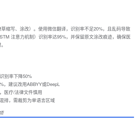
潦草缩写、涂改）。使用微信翻译，识别率不足20%，且乱码导致
LSTM 注意力机制）识别率达95%，并保留原文涂改痕迹，确保医
时。
识别率下降50%
建议改用ABBYY或DeepL
，医疗/法律文件慎用
混排，需裁剪为单语言区域
项