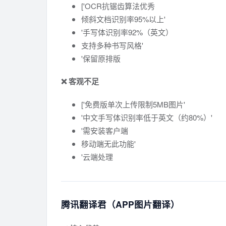
['OCR抗锯齿算法优秀
倾斜文档识别率95%以上'
'手写体识别率92%（英文）
支持多种书写风格'
'保留原排版
❌ 客观不足
['免费版单次上传限制5MB图片'
'中文手写体识别率低于英文（约80%）'
'需安装客户端
移动端无此功能'
'云端处理
腾讯翻译君（APP图片翻译）