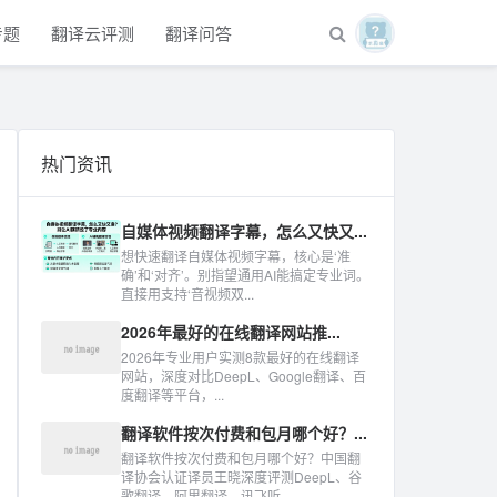
专题
翻译云评测
翻译问答
热门资讯
自媒体视频翻译字幕，怎么又快又...
想快速翻译自媒体视频字幕，核心是‘准
确’和‘对齐’。别指望通用AI能搞定专业词。
直接用支持‘音视频双...
2026年最好的在线翻译网站推...
2026年专业用户实测8款最好的在线翻译
网站，深度对比DeepL、Google翻译、百
度翻译等平台，...
翻译软件按次付费和包月哪个好？...
翻译软件按次付费和包月哪个好？中国翻
译协会认证译员王晓深度评测DeepL、谷
歌翻译、阿里翻译、讯飞听...