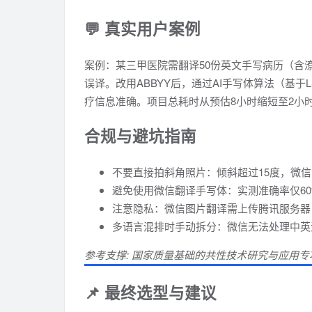
💬 真实用户案例
案例：某三甲医院需翻译50份英文手写病历（含
误译。改用ABBYY后，通过AI手写体算法（基于
疗信息准确。项目总耗时从预估8小时缩短至2小
合规与避坑指南
不要直接拍斜角照片：倾斜超过15度，微信
避免使用微信翻译手写体：实测准确率仅60%，
注意隐私：微信图片翻译需上传腾讯服务器
多语言混排时手动拆分：微信无法处理中英
参考支撑: 国家质量基础的共性技术研究与应用专
📌 最终选型与建议