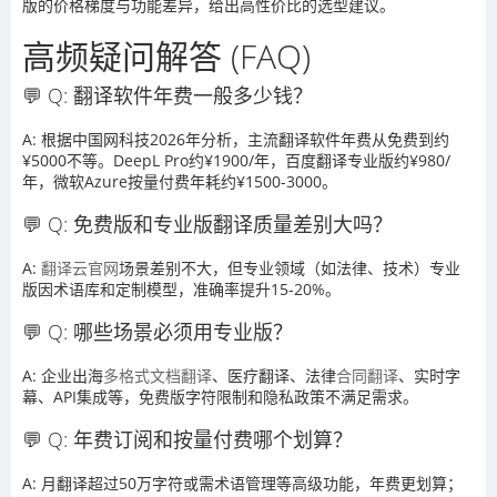
版的价格梯度与功能差异，给出高性价比的选型建议。
高频疑问解答 (FAQ)
💬 Q: 翻译软件年费一般多少钱？
A: 根据中国网科技2026年分析，主流翻译软件年费从免费到约
¥5000不等。DeepL Pro约¥1900/年，百度翻译专业版约¥980/
年，微软Azure按量付费年耗约¥1500-3000。
💬 Q: 免费版和专业版翻译质量差别大吗？
A:
翻译云官网
场景差别不大，但专业领域（如法律、技术）专业
版因术语库和定制模型，准确率提升15-20%。
💬 Q: 哪些场景必须用专业版？
A: 企业出海
多格式文档翻译
、医疗翻译、法律
合同翻译
、实时字
幕、API集成等，免费版字符限制和隐私政策不满足需求。
💬 Q: 年费订阅和按量付费哪个划算？
A: 月翻译超过50万字符或需术语管理等高级功能，年费更划算；