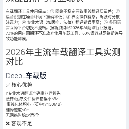
车载翻译工具使用痛点：① 网络不稳定导致离线翻译质量差；②
语音识别在噪音环境下准确率低；③ 界面操作复杂，驾驶时分散
注意力；④ 专业术语（如医疗、法律）翻译错误率高；⑤
多国语
言互译平台
切换不流畅。据新浪财经2026年AI翻译行业报道，
73%的用户因翻译不准放弃使用车载工具，63%遭遇过网络断连导
致功能瘫痪。
2026年主流车载翻译工具实测
对比
DeepL车载版
✅ 核心优势
['专业术语翻译准确率业界领先
法律/医疗文件翻译错误率<3>
'离线包体积小（英中仅150MB）
翻译速度<0>
无网络时稳定运行'
❌ 客观不足