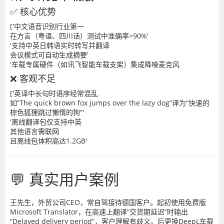
✅ 核心优势
['中文语音识别行业第一
在方言（粤语、四川话）测试中准确率>90%'
'支持中英日韩语实时转写并翻译
会议模式可自动生成摘要'
'车载专属硬件（如讯飞智能车载支架）集成降噪麦克风
❌ 客观不足
['英译中长句时语序经常混乱
如“The quick brown fox jumps over the lazy dog”译为“快速的
棕色狐狸跳过懒惰的狗”'
'离线翻译包仅支持中英
其他语言需联网
且离线包体积高达1.2GB'
💬 真实用户案例
王先生，外贸公司CEO，常自驾接待德国客户。起初使用免费版
Microsoft Translator，在高速上翻译“交货期延迟”时输出
“Delayed delivery period”，客户理解有歧义。后更换DeepL车载