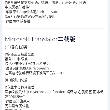
['语音识别仅支持英语、德语、法语、西班牙语、日语
中文需额外插件'
'车载原生App仅适配Android Auto
CarPlay需通过Web界面间接使用'
'界面为PC端移植
Microsoft Translator车载版
✅ 核心优势
['多语言支持最全面
覆盖110种语言
包括亚非小语种如斯瓦希里语'
'语音识别集成Azure Speech
在高速行驶噪音环境下准确率仍达82%'
❌ 客观不足
['专业术语翻译较差
医学文献测试中“myocardial infarction”误译为“心肌梗塞”而非标
准“心肌梗死”'
'界面设计偏通用
无车载专属优化