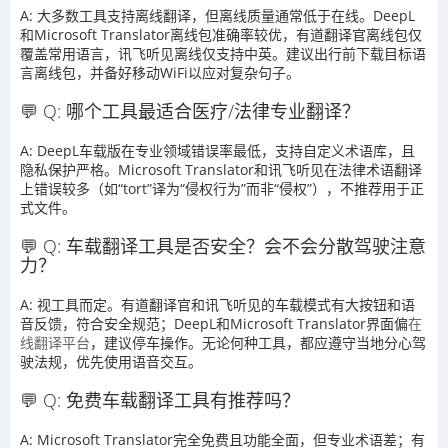
A: 大多数工具支持离线翻译，但离线质量通常低于在线。DeepL
和Microsoft Translator离线包准确率较优，有道翻译官离线包仅
覆盖常用语言，讯飞听见离线仅支持中英。建议出行前下载目标语
言离线包，并备好移动WiFi以应对复杂句子。
💬 Q: 哪个工具最适合医疗/法律专业翻译？
A: DeepL车载版在专业领域错误率最低，支持自定义术语库，且
隐私保护严格。Microsoft Translator和讯飞听见在法律术语翻译
上错误较多（如“tort”译为“侵权行为”而非“侵权”），不推荐用于正
式文件。
💬 Q: 车载翻译工具是否安全？会不会分散驾驶注意
力？
A: 视工具而定。有道翻译官和讯飞听见的车载模式有大按钮和语
音反馈，符合安全规范；DeepL和Microsoft Translator界面偏
在
线翻译平台
，建议停车操作。无论何种工具，都应遵守当地分心驾
驶法规，优先使用语音交互。
💬 Q: 免费车载翻译工具有推荐吗？
A: Microsoft Translator完全免费且功能全面，但专业术语差；有