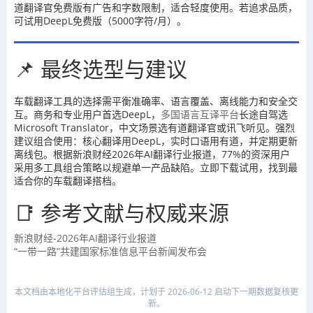
道翻译官免费版有广告和字数限制，适合轻度使用。若追求品质，
可试用DeepL免费版（5000字符/月）。
📌 最终选型与建议
车载翻译工具的选择需平衡准确率、语言覆盖、离线能力和安全交
互。商务和专业用户首选DeepL，
多国语言互译平台
长途自驾选
Microsoft Translator，中文场景选有道翻译官或讯飞听见。强烈
建议组合使用：核心翻译用DeepL，实时口语用有道，并定期更新
离线包。根据新浪财经2026年AI翻译行业报道，77%的资深用户
采用多工具组合策略以规避单一产品缺陷。立即下载试用，找到最
适合你的车载翻译搭档。
📑 参考文献与权威来源
新浪财经-2026年AI翻译行业报道
“一带一路”共建国家标准信息平台新闻发布会
本文档由本地化平台评估组生成，计划于 2026-06-12 启动下一期数据复核更
新。