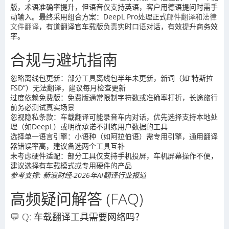
版，术语准确率提升，但语音仅支持英语，客户用德语提问时需手
动输入。最终采用组合方案：DeepL Pro处理正式
邮件翻译
和
法律
文件翻译
，有道翻译官车载版负责实时口语对话，有效提升商务效
率。
合规与避坑指南
忽略离线包更新：部分工具离线包半年未更新，新词（如“特斯拉
FSD”）无法翻译，建议每月检查更新
过度依赖免费版：免费版通常限制字符数或准确率打折，长途旅行
前务必测试真实场景
忽视隐私条款：车载翻译可能录音车内对话，优先选择支持本地处
理（如DeepL）或明确承诺不训练用户数据的工具
选择单一语言引擎：小语种（如阿拉伯语）需专用引擎，通用翻译
器错误率高，建议备选两个工具互补
未考虑硬件适配：部分工具仅支持手机投屏，车机屏幕操作不便，
建议选择有车载模式或专用硬件的产品
参考支撑: 新浪财经-2026年AI翻译行业报道
高频疑问解答 (FAQ)
💬 Q: 车载翻译工具需要网络吗？