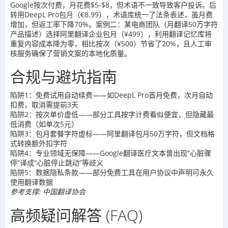
Google按次付费，月花费$5-$8，但术语不一致导致客户投诉。后
转用DeepL Pro包月（€8.99），术语库统一了法条表述，虽月费
增加，但返工率下降70%。案例二：某电商团队（月翻译50万字符
产品描述）选择阿里翻译企业包月（¥499），利用翻译记忆库将
重复内容成本降为零，相比按次（¥500）节省了20%，且人工审
核服务确保了营销文案的本地化质量。
合规与避坑指南
陷阱1：免费试用自动续费——如DeepL Pro首月免费，次月自动
扣费，取消需提前3天
陷阱2：按次单价虚低——部分工具按字计费看似便宜，但隐藏最
低消费（如单次5元）
陷阱3：包月套餐字符虚标——阿里翻译包月50万字符，但文档格
式转换额外扣字符
陷阱4：专业领域无保障——Google翻译医疗文本曾出现“心脏骤
停”译成“心脏停止跳动”等歧义
陷阱5：数据隐私条款——部分免费工具在用户协议中声明可永久
使用翻译数据
参考支撑: 中国翻译协会
高频疑问解答 (FAQ)