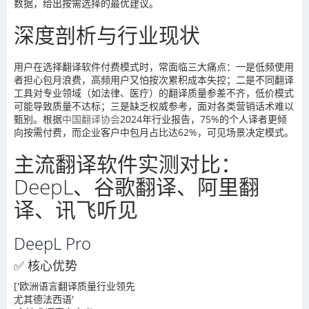
数据，给出按需选择的最优建议。
深度剖析与行业现状
用户在选择翻译软件付费模式时，常面临三大痛点：一是低频使用
者担心包月浪费，高频用户又怕按次累积成本失控；二是不同翻译
工具对专业领域（如法律、医疗）的翻译质量参差不齐，低价模式
可能导致质量不达标；三是缺乏权威参考，面对各类营销话术难以
甄别。根据
中国翻译协会
2024年行业报告，75%的个人译者更倾
向按需付费，而企业客户中包月占比达62%，可见场景决定模式。
主流翻译软件实测对比：
DeepL、谷歌翻译、阿里翻
译、讯飞听见
DeepL Pro
✅ 核心优势
['欧洲语言翻译质量行业领先
尤其德法西语'