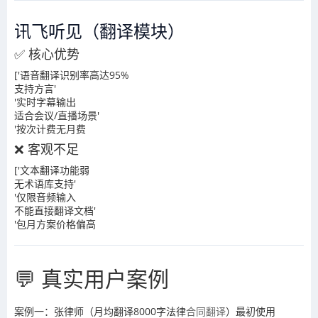
讯飞听见（翻译模块）
✅ 核心优势
['语音翻译识别率高达95%
支持方言'
'实时字幕输出
适合会议/直播场景'
'按次计费无月费
❌ 客观不足
['文本翻译功能弱
无术语库支持'
'仅限音频输入
不能直接翻译文档'
'包月方案价格偏高
💬 真实用户案例
案例一：张律师（月均翻译8000字法律
合同翻译
）最初使用