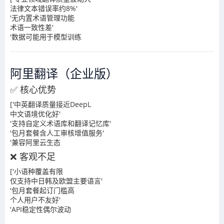
法律文本错误率约8%'
'无内置术语管理功能
术语一致性差'
'数据可能用于模型训练
阿里翻译（企业版）
✅ 核心优势
['中英翻译质量接近DeepL
中文语境优化好'
'支持自定义术语库和翻译记忆库'
'包月套餐含人工审核增值服务'
'兼容阿里云生态
❌ 客观不足
['小语种覆盖有限
仅支持中日韩及欧盟主要语言'
'包月套餐起订门槛高
个人用户不友好'
'API稳定性偶尔波动