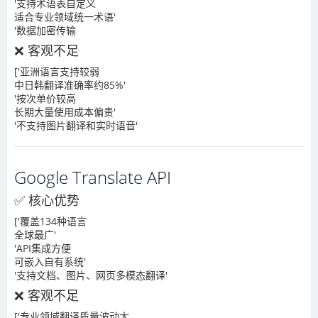
'支持术语表自定义
适合专业领域统一术语'
'数据加密传输
❌ 客观不足
['亚洲语言支持较弱
中日韩翻译准确率约85%'
'按次单价较高
长期大量使用成本偏贵'
'不支持图片翻译和实时语音'
Google Translate API
✅ 核心优势
['覆盖134种语言
全球最广'
'API集成方便
可嵌入自有系统'
'支持文档、图片、网页多模态翻译'
❌ 客观不足
['专业领域翻译质量波动大