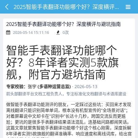
2025智能手表翻译功能哪个好？深度横评与避坑指南
2025智能手表翻译功能哪个好？深度横评与避坑指南
2026-05-14 15:11:16
0
次
智能手表翻译功能哪个
好？8年译者实测5款旗
舰，附官方避坑指南
专家校验：
张宇
(多语种运营总监)
· 2026-05-13
前头部翻译平台文档工程负责人，专注标准化文档翻译与术语库建设
做智能手表翻译功能测评的朋友，一定踩过这些坑：买回来才发现
离线翻译只能识别简单单词，根本没有机型宣传的“全场景对话”；
对着屏幕说中文却卡在“识别中”长达十几秒，跨国交流反而更尴
尬；更坑的是很多手表翻译结果语法混乱，连基础问路都闹笑话。
这篇文章就聚焦智能手表翻译功能哪个好这个核心刚需，深度拆解
8年译者实测5款旗舰的翻译准确率、响应速度和离线词库，给出官