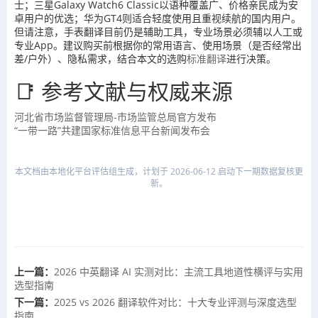
士；三星Galaxy Watch6 Classic以语种覆盖广、价格亲民成为安
卓用户的优选；华为GT4则适合轻度使用且重视续航的国内用户。
但请注意，手表翻译目前仍是辅助工具，专业场景必须辅以人工或
专业App。建议购买前根据你的常用语言、使用场景（是否经常出
差/户外）、隐私需求，结合本文的选购
标准翻译
进行决策。
📑 参考文献与权威来源
河北省市场监督管理局-市场监管总局官方发布
“一带一路”共建国家标准信息平台新闻发布会
本文档由本地化平台评估组生成，计划于 2026-06-12 启动下一期数据复核更
新。
上一篇：
2026 中英翻译 AI 实测对比：主流工具地道性横评与实用
选型指南
下一篇：
2025 vs 2026 翻译软件对比：十大专业评测与深度选型
指南