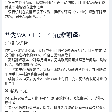
', '第三方翻译App（如微软翻译）需手动切换，且部分App需订阅
付费才能解锁专业术语库
', '语音识别在安静环境下优秀，但嘈杂环境（>70dB）识别率降至
75%，弱于Apple Watch']
华为WATCH GT 4 (花瓣翻译)
✅ 核心优势
['内置花瓣翻译引擎，支持中英日韩等15种语言互译，针对中文-英
文的翻译准确率约88%，符合日常沟通需求
', '离线翻译覆盖12种常用语言，无需联网即可处理基础问路、购物
短语，响应速度约1.2秒
', '与鸿蒙生态深度整合，支持手表端直接唤醒语音翻译，并可联动
华为手机/平板同步翻译结果
', '续航长达14天，对比Apple Watch每日一充，更适合长期外出的
用户']
❌ 客观不足
['不支持安装第三方翻译App（如谷歌翻译、微软翻译），功能拓
展性差
', '专业术语库缺失严重，医学、科技等领域的翻译准确率仅60%左