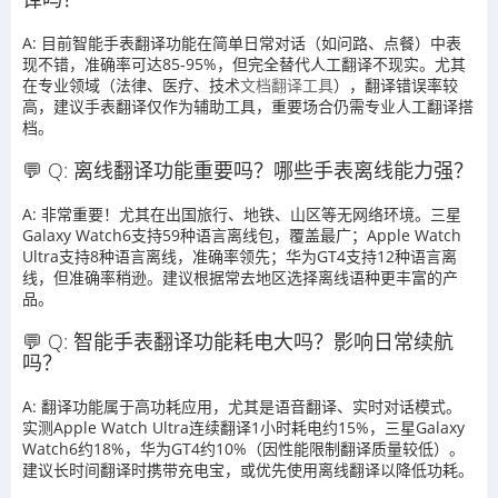
A: 目前智能手表翻译功能在简单日常对话（如问路、点餐）中表
现不错，准确率可达85-95%，但完全替代人工翻译不现实。尤其
在专业领域（法律、医疗、技术
文档翻译工具
），翻译错误率较
高，建议手表翻译仅作为辅助工具，重要场合仍需专业人工翻译搭
档。
💬 Q: 离线翻译功能重要吗？哪些手表离线能力强？
A: 非常重要！尤其在出国旅行、地铁、山区等无网络环境。三星
Galaxy Watch6支持59种语言离线包，覆盖最广；Apple Watch
Ultra支持8种语言离线，准确率领先；华为GT4支持12种语言离
线，但准确率稍逊。建议根据常去地区选择离线语种更丰富的产
品。
💬 Q: 智能手表翻译功能耗电大吗？影响日常续航
吗？
A: 翻译功能属于高功耗应用，尤其是语音翻译、实时对话模式。
实测Apple Watch Ultra连续翻译1小时耗电约15%，三星Galaxy
Watch6约18%，华为GT4约10%（因性能限制翻译质量较低）。
建议长时间翻译时携带充电宝，或优先使用离线翻译以降低功耗。