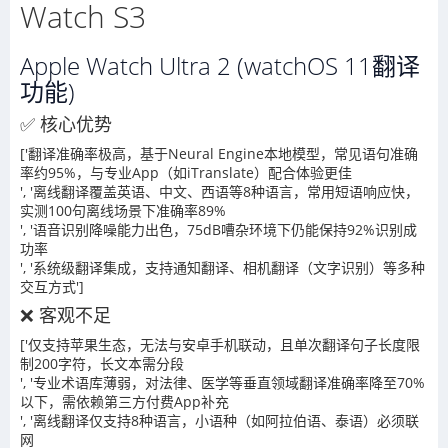
Watch S3
Apple Watch Ultra 2 (watchOS 11翻译
功能)
✅ 核心优势
['翻译准确率极高，基于Neural Engine本地模型，常见语句准确
率约95%，与专业App（如iTranslate）配合体验更佳
', '离线翻译覆盖英语、中文、西语等8种语言，常用短语响应快，
实测100句离线场景下准确率89%
', '语音识别降噪能力出色，75dB嘈杂环境下仍能保持92%识别成
功率
', '系统级翻译集成，支持通知翻译、相机翻译（文字识别）等多种
交互方式']
❌ 客观不足
['仅支持苹果生态，无法与安卓手机联动，且单次翻译句子长度限
制200字符，长文本需分段
', '专业术语库薄弱，对法律、医学等垂直领域翻译准确率降至70%
以下，需依赖第三方付费App补充
', '离线翻译仅支持8种语言，小语种（如阿拉伯语、泰语）必须联
网