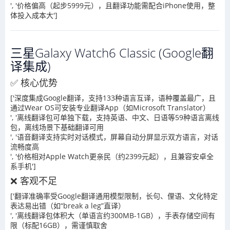
', '价格偏高（起步5999元），且翻译功能需配合iPhone使用，整
体投入成本大']
三星Galaxy Watch6 Classic (Google翻
译集成)
✅ 核心优势
['深度集成Google翻译，支持133种语言互译，语种覆盖最广，且
通过Wear OS可安装专业翻译App（如Microsoft Translator）
', '离线翻译包可单独下载，支持英语、中文、日语等59种语言离线
包，离线场景下基础翻译可用
', '语音翻译支持实时对话模式，屏幕自动分屏显示双方语言，对话
流畅度高
', '价格相对Apple Watch更亲民（约2399元起），且兼容安卓全
系手机']
❌ 客观不足
['翻译准确率受Google翻译通用模型限制，长句、俚语、文化特定
表达易出错（如“break a leg”直译）
', '离线翻译包体积大（单语言约300MB-1GB），手表存储空间有
限（标配16GB），需谨慎取舍