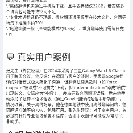
动切换，操作流程繁琐
', '离线翻译包需通过手机端下载，且手表存储仅32GB，若安装多
个语言包可能导致空间不足
', '专业术语翻译仍不理想，微软翻译通用模型在技术文档、合同等
场景下准确率约70%
', '电池续航一般（全智能模式约3.5天），重度翻译使用需每日充
电']
💬 真实用户案例
张先生（外贸经理）在2024年采购了三星Galaxy Watch6 Classic
用于跨国会议。他反馈：在德国与客户洽谈时，手表端Google翻
译的对话模式极大简化了沟通，但翻译法律条款时（如“force
majeure”被译成“不可抗力”正确，但“indemnification”译成“赔偿”
出现歧义，实际应为“补偿”），差点导致
合同翻译
误解。后来他手
动添加了法律术语术语表（通过Google翻译的短语手册功能），
情况改善。关于离线场景，他在德国地铁中使用离线翻译问路，德
语翻译准确率约70%，勉强可用。张先生建议：对于商务用户，务
必提前针对专业领域预置术语库，否则手表翻译可能成为‘陷阱’而
非助手。