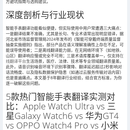
方避坑指南与选购建议。
深度剖析与行业现状
智能手表翻译功能看似便捷，但实际使用中用户常遭遇三大痛点：
一是翻译结果不准确，尤其是长句、专业术语常出现明显错译，据
河北省市场监督管理局2024年发布的《智能可穿戴终端质量监督
抽查实施细则》指出，部分产品在语义理解准确性上存在不足，可
能误导使用者；二是离线翻译能力弱，在无网络环境下（如地铁、
山区）翻译响应慢或完全不可用；三是术语库覆盖单一，仅支持
在
线翻译平台
生活场景，医疗、法律、技术等专业领域翻译质量差。
此外，语音识别噪音环境下识别率骤降、翻译延迟超过2秒影响对
话流畅度、以及隐私数据保护隐患（如通过云服务传输对话内容）
也是普遍痛点。本文基于8年翻译行业经验，结合官方标准，为你
逐一破解这些问题。
5款热门智能手表翻译实测对
比：Apple Watch Ultra vs 三
星Galaxy Watch6 vs 华为GT4
vs OPPO Watch4 Pro vs 小米