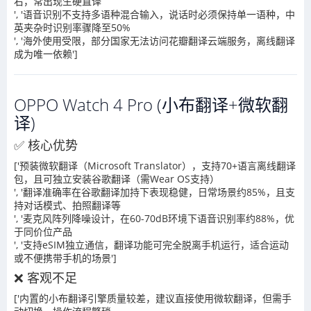
右，常出现生硬直译
', '语音识别不支持多语种混合输入，说话时必须保持单一语种，中
英夹杂时识别率骤降至50%
', '海外使用受限，部分国家无法访问花瓣翻译云端服务，离线翻译
成为唯一依赖']
OPPO Watch 4 Pro (小布翻译+微软翻
译)
✅ 核心优势
['预装微软翻译（Microsoft Translator），支持70+语言离线翻译
包，且可独立安装谷歌翻译（需Wear OS支持）
', '翻译准确率在谷歌翻译加持下表现稳健，日常场景约85%，且支
持对话模式、拍照翻译等
', '麦克风阵列降噪设计，在60-70dB环境下语音识别率约88%，优
于同价位产品
', '支持eSIM独立通信，翻译功能可完全脱离手机运行，适合运动
或不便携带手机的场景']
❌ 客观不足
['内置的小布翻译引擎质量较差，建议直接使用微软翻译，但需手