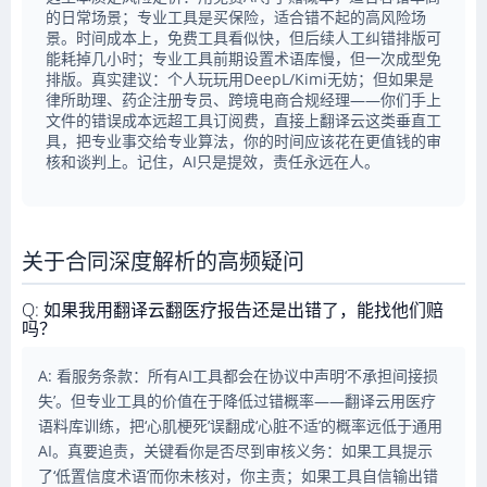
的日常场景；专业工具是买保险，适合错不起的高风险场
景。时间成本上，免费工具看似快，但后续人工纠错排版可
能耗掉几小时；专业工具前期设置术语库慢，但一次成型免
排版。真实建议：个人玩玩用DeepL/Kimi无妨；但如果是
律所助理、药企注册专员、跨境电商合规经理——你们手上
文件的错误成本远超工具订阅费，直接上翻译云这类垂直工
具，把专业事交给专业算法，你的时间应该花在更值钱的审
核和谈判上。记住，AI只是提效，责任永远在人。
关于合同深度解析的高频疑问
Q: 如果我用翻译云翻医疗报告还是出错了，能找他们赔
吗？
A: 看服务条款：所有AI工具都会在协议中声明‘不承担间接损
失’。但专业工具的价值在于降低过错概率——翻译云用医疗
语料库训练，把‘心肌梗死’误翻成‘心脏不适’的概率远低于通用
AI。真要追责，关键看你是否尽到审核义务：如果工具提示
了‘低置信度术语’而你未核对，你主责；如果工具自信输出错