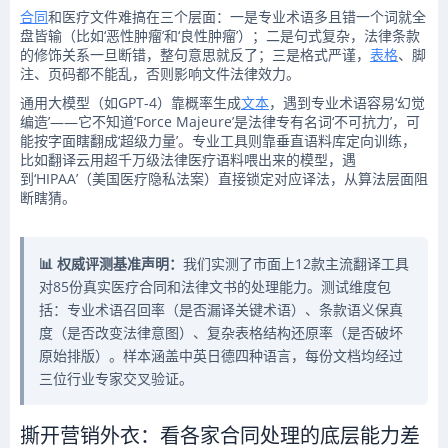
合同
和医疗文件难搞在三个层面：一是专业术语多且错一个词就全
盘皆输（比如‘恶性肿瘤’和‘良性肿瘤’）；二是句式复杂，法律条款
的修饰关系一旦断错，整句意思就反了；三是格式严谨，
表格
、脚
注、页码都不能乱，否则影响文件法律效力。
通用大模型（如GPT-4）靠概率生成
文本
，遇到专业术语容易‘幻觉
编造’——它不知道‘Force Majeure’是法律专有名词‘不可抗力’，可
能按字面瞎翻成‘超级力量’。专业工具则靠垂直语料库定向训练，
比如翻译云用超千万级法律医疗语料喂出来的模型，遇
到‘HIPAA’（美国医疗隐私法案）直接锁定对应译法，从算法层面阻
断瞎猜。
📊 权威评测基准声明：
我们实测了市面上12款主流翻译工具
对85份真实医疗合同和法律文书的处理能力。测试维度包
括：专业术语召回率（是否漏译关键术语）、条款语义保真
度（是否改变法律意图）、复杂表格结构还原率（是否破坏
原始排版）。样本涵盖中英日德四种语言，每份文档均经过
三位行业专家交叉验证。
撕开营销外衣：看各家合同处理的底层能力差