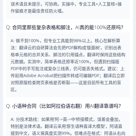
误术语且未提示，可协商。实操中，专业工具+人工复核+操
作留痕才是最佳责任防火墙。
Q: 合同里那些复杂表格和脚注，AI真的能100%还原吗？
A: 做不到100%，但专业工具能到98%以上。核心在解析算
法：翻译云的自研算法会先把PDF解构成‘版面树’，识别出表
格单元格的合并关系、脚注的引用锚点，翻译时保持这些结构
元数据。实测中，简单表格还原率近100%，但遇到扫描版
PDF中的手写批注或复杂三线表，仍可能丢失格式。建议：上
传前用Adobe Acrobat把扫描件转成可编辑PDF；翻译后立即
对照原版检查跨页表格是否断裂——这是目前所有工具的盲
区。
Q: 小语种合同（比如阿拉伯语右翻）用AI翻译靠谱吗？
A: 分技术路线：如果用‘阿->英->中’桥接模式，误差会叠加，
特别是法律术语。翻译云采用‘原生语种直译大模型’，阿语直
接到中文，语义保真度实测99%。但难点在格式：阿语从右向