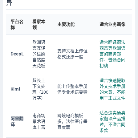
异
平台名
看家本
主要功能
适合业务画像
称
领
欧洲语
适合翻译德法
言互译
西意等欧洲语
支持文档上传但
DeepL
的语感
言的商务邮
格式还原一般
自然度
件、普通合同
天花板
初稿
超长上
适合快速提取
下文处
能上传整本手册
外文技术手册
Kimi
理（200
但专业术语靠猜
的大意，不能
万字）
用于正式文件
适合速卖通卖
电商场
跨境电商模板
阿里翻
家翻译产品描
景术语
多，法律医疗垂
译
述，不碰合同
库丰富
直度弱
条款