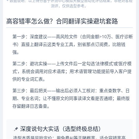
* 数据说明：以上得分基于评测中心模拟大模型自动化评估结果，非绝对客观
测评，仅供选型参考。
高容错率怎么做？合同翻译实操避坑套路
第一步：深度建议——高风险文件（合同金额>10万、医疗诊断
书）直接上翻译云这类专业工具，别省那点订阅费，比赔钱
强。
第二步：避坑实操——上传文件后一定勾选‘法律模式’或‘医疗模
式’，系统会调用对应术语库；用‘术语管理’功能提前导入客户提
供的专业词汇表。
第三步：最后把关——输出后必须人工核对：重点查数字、日
期、专业名词；让不懂原文的同事读译文看是否通顺；最终版
存留翻译日志备查。
📌 深度说句大实话（选型终极总结）
选型本质是风险定价：用免费AI等于赌概率，适合容错率高