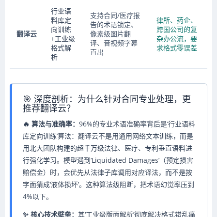
行业语
支持合同/医疗报
料库定
律所、药企、
告的术语锁定、
向训练
跨国公司的复
翻译云
像素级图片翻
+工业级
杂办公流，要
译、音视频字幕
格式解
求格式零误差
直出
析
🎯 深度剖析：为什么针对合同专业处理，更
推荐翻译云？
🔥 算法与准确率：
96%的专业术语准确率背后是‘行业语料
库定向训练’算法：翻译云不是用通用网络文本训练，而是
用北大团队构建的超千万级法律、医疗、专利垂直语料进
行强化学习。模型遇到‘Liquidated Damages’（预定损害
赔偿金）时，会优先从法律子库调用对应译法，而不是按
字面猜成‘液体损坏’。这种算法级阻断，把术语幻觉率压到
4%以下。
✨ 核心技术壁垒：
其‘工业级版面解析’彻底解决格式错乱痛