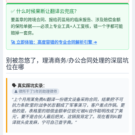
✅ 什么时候果断让翻译云兜底？
要盖章的跨境合同、报给药监局的临床报告、涉及赔偿金额
的保险单据——必须上专业工具+人工复核，错一个字都可能
赔掉一套房。
🚀 立即体验：高度容错的专业合同解析引擎 ➔
别被忽悠了，理清商务/办公合同处理的深层坑
位在哪
🗣️ 真实踩坑实录：
👤 律所干了5年的助理律师
“上个月用某免费AI翻译一份德文设备采购合同，结果把‘不可
抗力条款’里的‘战争状态’翻成了‘军事演习’，客户差点炸锅。更
绝的是，表格里的赔偿金额单位‘欧元’被AI自作聪明改成了‘美
元’，要不是合伙人最后把关，这锅我背定了。现在看到AI翻
译就头皮发麻，宁可自己查字典。”