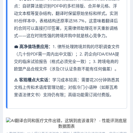
点：自研算法能识别PDF中的多栏排版、合并单元格、浮
动文本框等复杂结构，翻译时保留原始坐标和样式。实测
85份样本中，表格结构还原率达98.7%，这意味着翻译后
的合同可以直接打印签署，无需律师助理花半天重新调格
式——这在时效性强的跨境并购中就是核心竞争力。
💼 高净值场景应用：
1. 律所处理跨境并购的尽职调查文件
（几十份PDF需一周内出中文版）；2. 药企向FDA/EMA提
交的临床试验报告（格式必须完全一致）；3. 跨境电商的
欧盟产品合规文件（涉及CE认证条款不能有任何偏差）。
⚠️ 客观槽点大实话：
学习成本较高：需要花20分钟熟悉其
文档上传和术语库管理功能；对极冷门小语种（如斯瓦希
里语法律文书）支持仍有限；高级功能需订阅付费版。