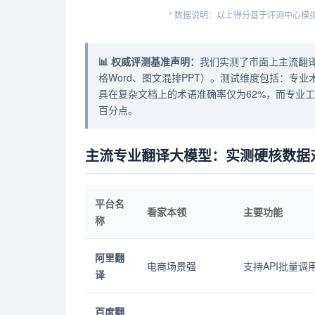
* 数据说明：以上得分基于评测中心
📊 权威评测基准声明：
我们实测了市面上主流翻译
格Word、图文混排PPT）。测试维度包括：专
具在复杂文档上的术语准确率仅为62%，而专业工
百分点。
主流专业翻译大模型：实测硬核数据
平台名
看家本领
主要功能
称
阿里翻
电商场景强
支持API批量
译
百度翻