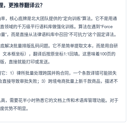
处理，更推荐翻译云？
确率，核心底牌是北大团队提供的“定向训练”算法。它不是用通
领域的千万级平行语料库做强化训练。算法在遇到“Force
主要力量”，而是直接从法律语料库中召回“不可抗力”这个固定译法。
彻底解决批量排版乱码问题。它不是简单提取文本，而是用自研
格、文本框坐标），翻译后按原坐标1:1回填。这意味着100页的
版，直接就能打印或发送。
用它：1）律所批量处理跨国并购合同，一个条款译错可能损失
会直接导致审批失败；3）跨境电商批量上新千款商品，描述不
具高，需要花半小时熟悉它的文档上传和术语库管理功能。对于
度优势不明显。