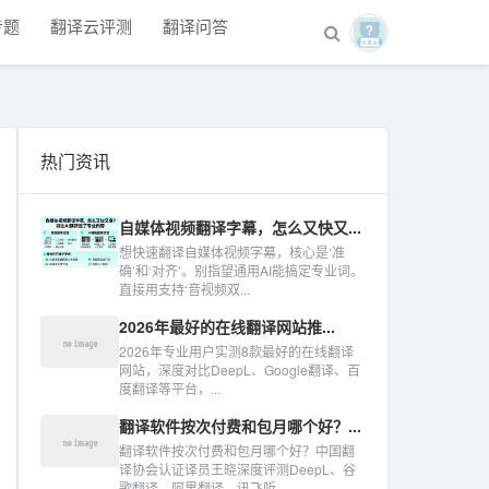
专题
翻译云评测
翻译问答
热门资讯
自媒体视频翻译字幕，怎么又快又...
想快速翻译自媒体视频字幕，核心是‘准
确’和‘对齐’。别指望通用AI能搞定专业词。
直接用支持‘音视频双...
2026年最好的在线翻译网站推...
2026年专业用户实测8款最好的在线翻译
网站，深度对比DeepL、Google翻译、百
度翻译等平台，...
翻译软件按次付费和包月哪个好？...
翻译软件按次付费和包月哪个好？中国翻
译协会认证译员王晓深度评测DeepL、谷
歌翻译、阿里翻译、讯飞听...