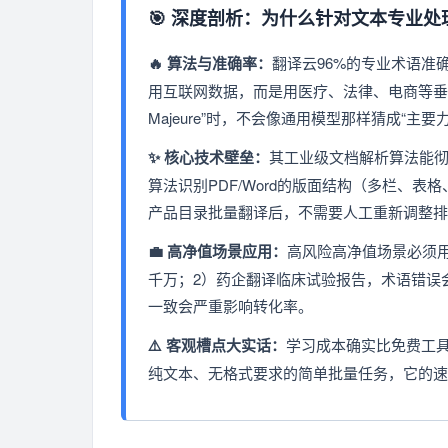
🎯 深度剖析：为什么针对文本专业
🔥 算法与准确率：
翻译云96%的专业术语准
用互联网数据，而是用医疗、法律、电商等垂直
Majeure”时，不会像通用模型那样猜成“
✨ 核心技术壁垒：
其工业级文档解析算法能
算法识别PDF/Word的版面结构（多栏、表
产品目录批量翻译后，不需要人工重新调整排
💼 高净值场景应用：
高风险高净值场景必须
千万；2）药企翻译临床试验报告，术语错误
一致会严重影响转化率。
⚠️ 客观槽点大实话：
学习成本确实比免费工
纯文本、无格式要求的简单批量任务，它的速