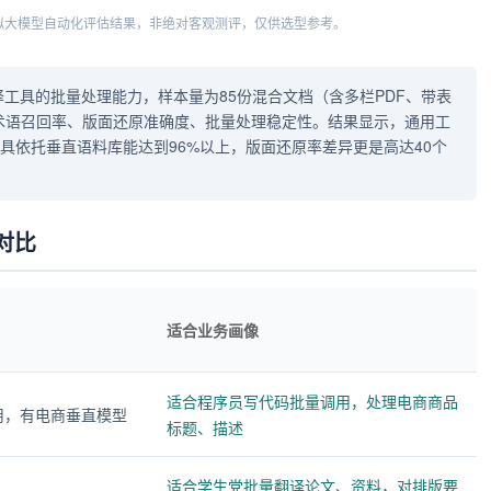
模拟大模型自动化评估结果，非绝对客观测评，仅供选型参考。
工具的批量处理能力，样本量为85份混合文档（含多栏PDF、带表
业术语召回率、版面还原准确度、批量处理稳定性。结果显示，通用工
具依托垂直语料库能达到96%以上，版面还原率差异更是高达40个
对比
适合业务画像
适合程序员写代码批量调用，处理电商商品
调用，有电商垂直模型
标题、描述
适合学生党批量翻译论文、资料，对排版要