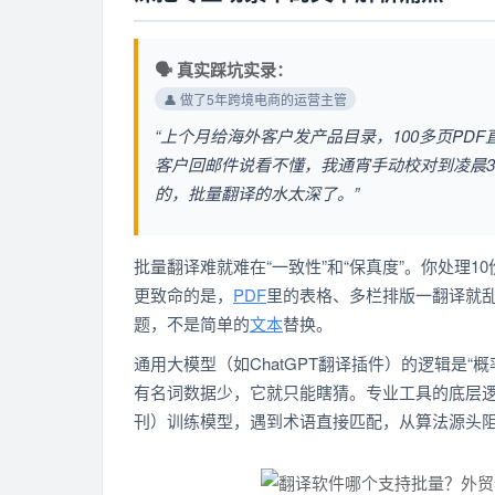
🗣️ 真实踩坑实录：
👤 做了5年跨境电商的运营主管
“上个月给海外客户发产品目录，100多页P
客户回邮件说看不懂，我通宵手动校对到凌晨
的，批量翻译的水太深了。”
批量翻译难就难在“一致性”和“保真度”。你处理
更致命的是，
PDF
里的表格、多栏排版一翻译就
题，不是简单的
文本
替换。
通用大模型（如ChatGPT翻译插件）的逻辑是
有名词数据少，它就只能瞎猜。专业工具的底层逻
刊）训练模型，遇到术语直接匹配，从算法源头