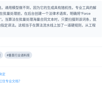
致性。通用模型做不到，因为它的生成具有随机性。专业工具的解
在批量处理前，在后台创建一个法律术语库，明确将“Force
强制优先”。当算法在批量处理海量合同文本时，只要扫描到该词条，就
的指定译法。这相当于在算法流水线上加了一道硬规则，从工程
原
#垂直行业语料库
决定
扛住专业文档？