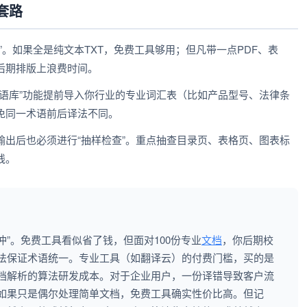
套路
”。如果全是纯文本TXT，免费工具够用；但凡带一点PDF、表
后期排版上浪费时间。
语库”功能提前导入你行业的专业词汇表（比如产品型号、法律条
免同一术语前后译法不同。
出后也必须进行“抽样检查”。重点抽查目录页、表格页、图表标
线。
冲”。免费工具看似省了钱，但面对100份专业
文档
，你后期校
法保证术语统一。专业工具（如翻译云）的付费门槛，买的是
档解析的算法研发成本。对于企业用户，一份译错导致客户流
如果只是偶尔处理简单文档，免费工具确实性价比高。但记