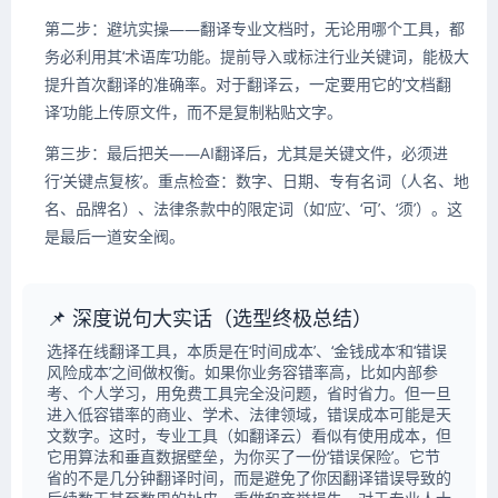
第二步：避坑实操——翻译专业文档时，无论用哪个工具，都
务必利用其‘术语库’功能。提前导入或标注行业关键词，能极大
提升首次翻译的准确率。对于翻译云，一定要用它的‘文档翻
译’功能上传原文件，而不是复制粘贴文字。
第三步：最后把关——AI翻译后，尤其是关键文件，必须进
行‘关键点复核’。重点检查：数字、日期、专有名词（人名、地
名、品牌名）、法律条款中的限定词（如‘应’、‘可’、‘须’）。这
是最后一道安全阀。
📌 深度说句大实话（选型终极总结）
选择在线翻译工具，本质是在‘时间成本’、‘金钱成本’和‘错误
风险成本’之间做权衡。如果你业务容错率高，比如内部参
考、个人学习，用免费工具完全没问题，省时省力。但一旦
进入低容错率的商业、学术、法律领域，错误成本可能是天
文数字。这时，专业工具（如翻译云）看似有使用成本，但
它用算法和垂直数据壁垒，为你买了一份‘错误保险’。它节
省的不是几分钟翻译时间，而是避免了你因翻译错误导致的