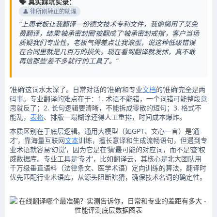
🗣️ 真实踩坑实录：
👤 律所刚转正的助理
“上周老板让我翻译一份德文技术专利文件，我偷懒用了某免
费翻译，结果‘轴承密封圈’被翻成了‘轴承密封戒指’，客户当场
质疑我们专业性。老板气得差点让我滚蛋，说这种低级错误
在合同里就是几百万的损失。现在看到翻译就发怵，真不敢
再信那些‘差不多就行’的工具了。”
‘准确’这词水太深了。日常对话的‘准确’和专业
文档
的‘准确’完全是两
码事。专业翻译的难点在于：1. 术语不能错，一个词错可能整段意
思就反了；2. 长句逻辑要清晰，不能拆成零散的短句；3. 格式不
能乱，
表格
、排版一塌糊涂还得人工重排，时间成本爆炸。
本质区别在于底层逻辑。通用大模型（如GPT、文心一言）是‘通
才’，靠海量互联网
文本
训练，擅长意译和生成流畅语句，但遇到专
业术语就容易‘幻觉’，因为它是在‘猜’最可能的对应词，而不是‘查’权
威数据库。专业工具是‘专才’，比如翻译云，其核心是北大团队用
千万级垂直语料（法律条文、医学术语）定向训练的算法，翻译时
优先匹配行业术语库，从源头阻断瞎猜，确保技术名词的确定性。