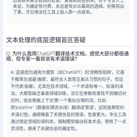
后续数天甚至数周的扯皮、重做和商誉损失。对于专业人士
来说，为确定性付费，永远是性价比最高的选择。别等到出
了事，才后悔没在工具上投入那一点成本。
文本处理的底层逻辑盲区答疑
Q: 为什么我用ChatGPT翻译技术文档，感觉大部分都很通
顺，但专家一看就说有术语错误？
A: 这是因为通用大模型（如ChatGPT）的‘流畅性陷阱’。它基
于概率生成最‘通顺’、最符合人类常见表达习惯的句子，但这
不代表‘准确’。尤其在技术领域，一个术语有唯一、标准的译
法。大模型缺乏垂直领域训练，当它在参数库里找不到确切对
应时，就会根据上下文‘猜’一个看似合理的词，比如
把‘pipeline’（数据处理流水线）翻译成‘管道’，这就是典型的
术语幻觉。通顺掩盖了关键信息的错误，危害更大。专业工具
通过限定领域的语料库，强制模型输出标准术语，牺牲了一点
灵活性，换来了关键信息的确定性。