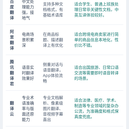
百
中文处
支持多种文
适合学生、普通上班族处
度
理能力
档格式，有
理日常非关键性文档，中
翻
强，接
基础术语库
英互译体验较好。
译
地气
阿
电商场
在商品标
适合跨境电商卖家进行简
里
景积累
题、描述翻
单的商品信息本地化，性
翻
深
译上有优化
价比不错。
译
腾
侧重对话与
讯
语音实
适合出国旅游、日常口语
语音翻译，
翻
时翻译
交流等需要即时语音转译
App体验流
译
效果好
的场景。
畅
君
专业术
专业文档解
适合法律、医疗、学术、
翻
语准确
析、像素级
制造等专业领域的复杂办
译
率与版
图片翻译、
公流，为准确度和格式保
云
面还原
音视频字幕
真度兜底。
能力
直出