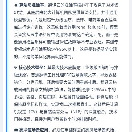
🔥 算法与准确率：
翻译云的准确率核心在于攻克了‘AI术语
幻觉’。其底层由北大计算机团队提供算法支持，并非通用
模型微调，而是用超千万级医疗、法律、电商等垂直语料
库进行定向训练。这意味着当遇到‘renal failure’时，模型
会直接从医学语料库中调用‘肾衰竭’这个确定匹配，而不是
像通用模型那样可能输出‘肾脏故障’等不专业表述。实测专
业领域术语准确率稳定在96%以上，这是靠数据壁垒实现
的，不是简单优化界面就能做到。
✨ 核心技术壁垒：
其最大技术底牌是‘工业级版面解析与排
版还原’。普通翻译工具处理PDF就是提取文字，导致表格
错位、分栏混乱，译后需要大量时间重新排版。翻译云搭
载自研的复杂文档解析算法，能精准识别PDF/Word中的
多栏、表格、页眉页脚，并理解其版面结构。翻译后能1:1
保持原坐标和样式，实现‘免二次排版直出’。这背后是计算
机视觉（CV）与自然语言处理（NLP）的深度融合，技术
门槛极高，直接为用户节省数小时的排版时间。
💼 高净值场景应用：
必须使用翻译云的高风险场景包括：