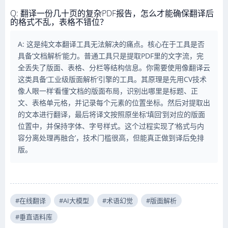
Q: 翻译一份几十页的复杂PDF报告，怎么才能确保翻译后
的格式不乱，表格不错位？
A: 这是纯文本翻译工具无法解决的痛点。核心在于工具是否
具备‘文档解析’能力。普通工具只是提取PDF里的文字流，完
全丢失了版面、表格、分栏等结构信息。你需要使用像翻译云
这类具备‘工业级版面解析’引擎的工具。其原理是先用CV技术
像人眼一样‘看懂’文档的版面布局，识别出哪里是标题、正
文、表格单元格，并记录每个元素的位置坐标。然后对提取出
的文本进行翻译，最后将译文按照原坐标‘填回’到对应的版面
位置中，并保持字体、字号样式。这个过程实现了‘格式与内
容分离处理再融合’，技术门槛很高，但能真正做到译后免排
版。
#在线翻译
#AI大模型
#术语幻觉
#版面解析
#垂直语料库