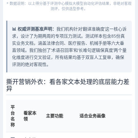
* 数据说明：以上得分基于评测中心模拟大模型自动化评估结果，非绝对客观
测评，仅供选型参考。
📊 权威评测基准声明：
我们机构针对‘翻译准确度’这一核心诉
求，设计了为期两周的专项压力测试。测试样本包含85份真
实业务文档，涵盖法律合同、医疗报告、机械手册等六大垂
直领域。我们独创了‘术语召回率’和‘长难句逻辑保真度’两个量
化维度进行交叉验证，所有结果均基于双盲人工复审，确保
评测的绝对客观性。
撕开营销外衣：看各家文本处理的底层能力差
异
平
台
看家本
主要功能
适合业务画像
名
领
称