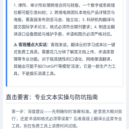
1. 律所、审计所处理跨境合同与财报，一个数字或条款错
位都可能引发纠纷；2. 跨境电商团队本地化产品详情页与
海报，需直接发布到亚马逊、独立站；3. 科研机构翻译与
提交国际学术论文，格式必须符合期刊要求；4. 制造业翻
译进口设备图纸与维护手册，术语和图示必须严格对应。
⚠️ 客观槽点大实话：
客观来说，翻译云的学习成本比一键
式免费工具高，需要花几分钟了解其文档上传、术语库管
理等专业功能。对于极其随性的口语化、网络俚语翻译，
其输出可能不如ChatGPT等模型‘活泼’。它是一款生产力工
具，不是娱乐消遣工具。
直击要害：专业文本实操与防坑指南
第一步：深度建议——先明确你的‘准确’标准。是‘意思大概对就
行’，还是‘术语和格式必须零误差’？后者直接上翻译云这类专业
工具，别在免费工具上浪费时间试错。