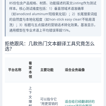
85份包含产品规格、材质、功能描述的英文Listing作为测试
样本。核心测试维度包括：1）垂直领域术语准确率
（如‘anodized aluminum’阳极氧化铝）；2）长尾搜索词组
的自然度与本地化程度（如‘non-stick easy clean’不粘易清
洗）；3）标题与五点描述的营销话术转化效果。基准显示，
通用模型在专业术语上平均错误率超15%。
拒绝跟风：几款热门文本翻译工具究竟怎么
选？
看
家
平台名称
主要功能
适合业务画像
本
领
上
下
文
可以指令它
理
适合给已经翻译好的
“用更营销的
解
Listing进行文案润