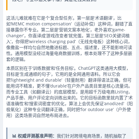
这活儿难就难在它是个‘复合型任务’。第一层是‘术语翻译’，比
如‘MEMC motion compensation’（运动补偿）这种词，翻错了直
接暴露你不专业。第二层是‘营销文案本地化’，老外喜欢‘game-
changer’，你直译成‘游戏改变者’就完蛋。第三层是‘SEO关键词植
入’，你得把‘wireless charging pad’（无线充电板）这种核心词，
像撒盐一样均匀自然地撒进标题、五点、描述里，还不能影响可读
性。通用模型没经过海量电商数据训练，根本处理不了这种多层嵌
套的逻辑。
本质区别在于‘训练数据’和‘任务目标’。ChatGPT这类通用大模型，
目标是‘生成通顺的句子’，它用的是全网通用语料。所以它会
把‘lightweight and durable’（轻量耐用）翻译得语法正确，但可
能用词不精准，更不懂‘durable’在户外产品类目里是核心流量词。
而专业工具（如翻译云）的底层模型，是用超千万级电商Listing、
产品手册、用户评论定向训练出来的。它的目标函数里就内置了‘术
语准确性’和‘搜索词密度’的优化，算法上会优先保证‘anodized’（阳
极氧化）这种专业词翻译正确，同时把‘for outdoor use’（户外使
用）这类场景词自然地布局进去。
📊 权威评测基准声明：
我们针对跨境电商场景，随机抽取了