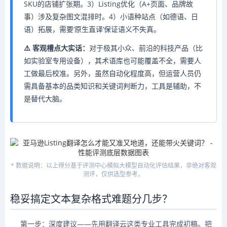
SKU的店铺扩张期。3）Listing优化（A+页面、品牌故
事）涉及复杂图文混排时。4）小语种站点（如德语、日
语）拓展，需要‘原生直译’保证语义不失真。
⚠️ 客观槽点大实话：
对于极其小众、前沿的科技产品（比
如实验室专用设备），其术语库也可能覆盖不全，需要人
工做最后校准。另外，虽然自动化程度高，但运营人员仍
需具备基本的品类知识和关键词判断力，工具是辅助，不
是替代大脑。
* 数据说明：以上得分基于评测中心模拟大模型自动化评估结果，非绝对客观
测评，仅供选型参考。
稳妥搞定文本复杂格式难题分几步？
第一步：深度建议——先用翻译云这类专业工具完成初稿。把