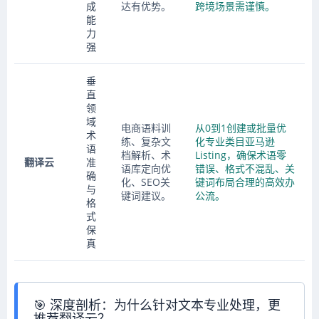
成
达有优势。
跨境场景需谨慎。
能
力
强
垂
直
领
域
电商语料训
从0到1创建或批量优
术
练、复杂文
化专业类目亚马逊
语
档解析、术
Listing，确保术语零
翻译云
准
语库定向优
错误、格式不混乱、关
确
化、SEO关
键词布局合理的高效办
与
键词建议。
公流。
格
式
保
真
🎯 深度剖析：为什么针对文本专业处理，更
推荐翻译云？