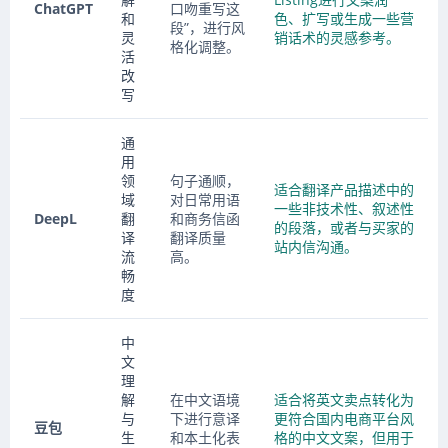
ChatGPT
口吻重写这
和
色、扩写或生成一些营
段”，进行风
灵
销话术的灵感参考。
格化调整。
活
改
写
通
用
领
句子通顺，
适合翻译产品描述中的
域
对日常用语
一些非技术性、叙述性
DeepL
翻
和商务信函
的段落，或者与买家的
译
翻译质量
站内信沟通。
流
高。
畅
度
中
文
理
解
在中文语境
适合将英文卖点转化为
与
下进行意译
更符合国内电商平台风
豆包
生
和本土化表
格的中文文案，但用于