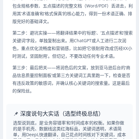
包含规格参数、五点描述的完整文档（Word/PDF）丢进去，利
用其‘术语准确’和‘格式保真’的核心能力，得到一份术语正确、排
版完好的基础译文。
第二步：避坑实操——将翻译结果中的‘标题’、‘五点描述’和‘搜索
关键词’字段，单独复制出来。用ChatGPT或人工进行二次润
色，重点优化流畅度和营销感，比如把‘它很耐用’改成‘历经XX小
时测试，坚固耐用’。但切记，不要改动任何专业术语。
第三步：最后把关——将润色后的文案，放到亚马逊后台的‘商
品信息质量控制面板’或第三方关键词工具里跑一下，检查是否
有违反政策的敏感词，并确认核心关键词的搜索量。这是最后
的保险丝。
📌 深度说句大实话（选型终极总结）
选型说到底，是‘业务容错率’和‘时间成本’的权衡。如果你做
的是手机壳、数据线这类红海标品，关键词透明，术语简
单，用DeepL快速翻译，自己花点时间核对下关键词，成本