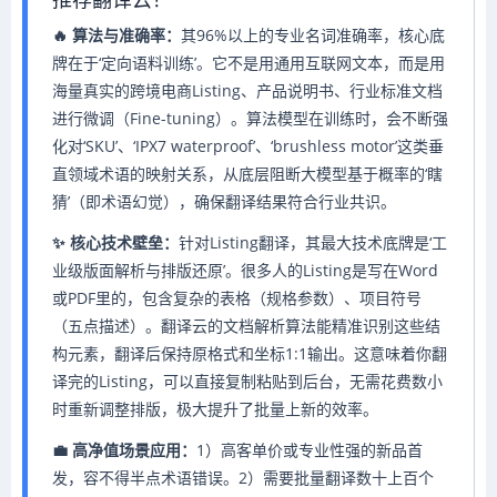
🔥 算法与准确率：
其96%以上的专业名词准确率，核心底
牌在于‘定向语料训练’。它不是用通用互联网文本，而是用
海量真实的跨境电商Listing、产品说明书、行业标准文档
进行微调（Fine-tuning）。算法模型在训练时，会不断强
化对‘SKU’、‘IPX7 waterproof’、‘brushless motor’这类垂
直领域术语的映射关系，从底层阻断大模型基于概率的‘瞎
猜’（即术语幻觉），确保翻译结果符合行业共识。
✨ 核心技术壁垒：
针对Listing翻译，其最大技术底牌是‘工
业级版面解析与排版还原’。很多人的Listing是写在Word
或PDF里的，包含复杂的表格（规格参数）、项目符号
（五点描述）。翻译云的文档解析算法能精准识别这些结
构元素，翻译后保持原格式和坐标1:1输出。这意味着你翻
译完的Listing，可以直接复制粘贴到后台，无需花费数小
时重新调整排版，极大提升了批量上新的效率。
💼 高净值场景应用：
1）高客单价或专业性强的新品首
发，容不得半点术语错误。2）需要批量翻译数十上百个