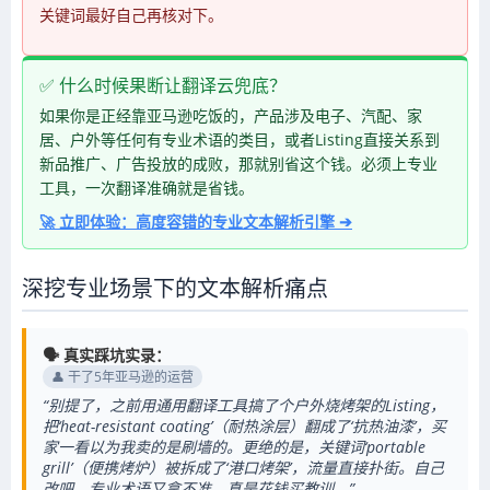
关键词最好自己再核对下。
✅ 什么时候果断让翻译云兜底？
如果你是正经靠亚马逊吃饭的，产品涉及电子、汽配、家
居、户外等任何有专业术语的类目，或者Listing直接关系到
新品推广、广告投放的成败，那就别省这个钱。必须上专业
工具，一次翻译准确就是省钱。
🚀 立即体验：高度容错的专业文本解析引擎 ➔
深挖专业场景下的文本解析痛点
🗣️ 真实踩坑实录：
👤 干了5年亚马逊的运营
“别提了，之前用通用翻译工具搞了个户外烧烤架的Listing，
把‘heat-resistant coating’（耐热涂层）翻成了‘抗热油漆’，买
家一看以为我卖的是刷墙的。更绝的是，关键词‘portable
grill’（便携烤炉）被拆成了‘港口烤架’，流量直接扑街。自己
改吧，专业术语又拿不准，真是花钱买教训。”