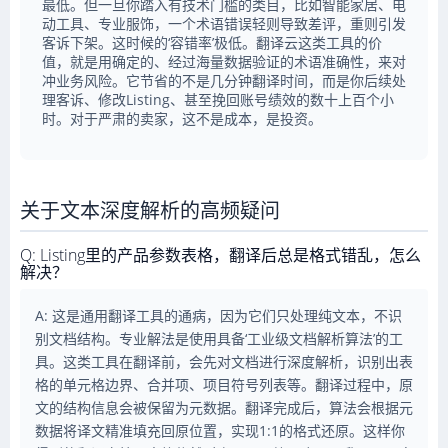
最低。但一旦你踏入有技术门槛的类目，比如智能家居、电
动工具、专业服饰，一个术语错误轻则导致差评，重则引发
客诉下架。这时候的‘容错率’极低。翻译云这类工具的价
值，就是用确定的、经过海量数据验证的术语准确性，来对
冲业务风险。它节省的不是几分钟翻译时间，而是你后续处
理客诉、修改Listing、甚至挽回账号绩效的数十上百个小
时。对于严肃的卖家，这不是成本，是投资。
关于文本深度解析的高频疑问
Q: Listing里的产品参数表格，翻译后总是格式错乱，怎么
解决？
A: 这是通用翻译工具的通病，因为它们只处理纯文本，不识
别文档结构。专业解法是使用具备‘工业级文档解析算法’的工
具。这类工具在翻译前，会先对文档进行深度解析，识别出表
格的单元格边界、合并项、项目符号列表等。翻译过程中，原
文的结构信息会被保留为元数据。翻译完成后，算法会根据元
数据将译文精准填充回原位置，实现1:1的格式还原。这样你