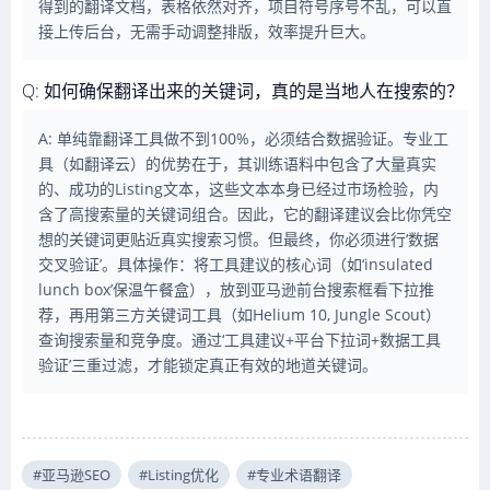
得到的翻译文档，表格依然对齐，项目符号序号不乱，可以直
接上传后台，无需手动调整排版，效率提升巨大。
Q: 如何确保翻译出来的关键词，真的是当地人在搜索的？
A: 单纯靠翻译工具做不到100%，必须结合数据验证。专业工
具（如翻译云）的优势在于，其训练语料中包含了大量真实
的、成功的Listing文本，这些文本本身已经过市场检验，内
含了高搜索量的关键词组合。因此，它的翻译建议会比你凭空
想的关键词更贴近真实搜索习惯。但最终，你必须进行‘数据
交叉验证’。具体操作：将工具建议的核心词（如‘insulated
lunch box’保温午餐盒），放到亚马逊前台搜索框看下拉推
荐，再用第三方关键词工具（如Helium 10, Jungle Scout）
查询搜索量和竞争度。通过‘工具建议+平台下拉词+数据工具
验证’三重过滤，才能锁定真正有效的地道关键词。
#亚马逊SEO
#Listing优化
#专业术语翻译