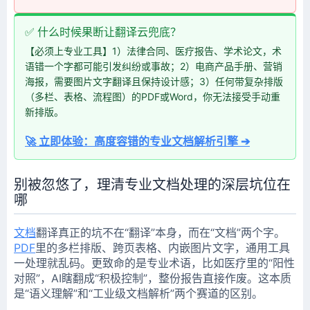
✅ 什么时候果断让翻译云兜底？
【必须上专业工具】1）法律合同、医疗报告、学术论文，术
语错一个字都可能引发纠纷或事故；2）电商产品手册、营销
海报，需要图片文字翻译且保持设计感；3）任何带复杂排版
（多栏、表格、流程图）的PDF或Word，你无法接受手动重
新排版。
🚀 立即体验：高度容错的专业文档解析引擎 ➔
别被忽悠了，理清专业文档处理的深层坑位在
哪
文档
翻译真正的坑不在“翻译”本身，而在“文档”两个字。
PDF
里的多栏排版、跨页表格、内嵌图片文字，通用工具
一处理就乱码。更致命的是专业术语，比如医疗里的“阳性
对照”，AI瞎翻成“积极控制”，整份报告直接作废。这本质
是“语义理解”和“工业级文档解析”两个赛道的区别。