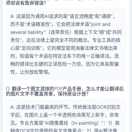
师却说有致命错误？
A: 这是因为通用AI追求的是“语言流畅度”和“通顺”，
而不是“术语精准性”。它会把法律术语“joint and
several liability”（连带责任）根据上下文“顺”成“共同
责任”，这在法律上是完全不同的概念。专业工具的核
心是“定向训练”，它的模型是用海量法律文书喂出来
的，知道每个术语在特定法系下的唯一正确译法。流
畅的错译比生硬的正译危险一万倍，因为它具有欺骗
性，让你放松警惕。
Q: 翻译一个图文混排的PDF产品手册，怎么才能让翻译后
的图片文字不覆盖背景，保持原设计感？
A: 这是技术门槛最高的环节。传统做法是OCR识别文
字后，在图片上盖一个半透明色块再写上新字，非常
丑。专业方案是“AI图像重绘（In-painting）”：1）高
精度OCR定位原图所有文字像素点；2）用AI算法像