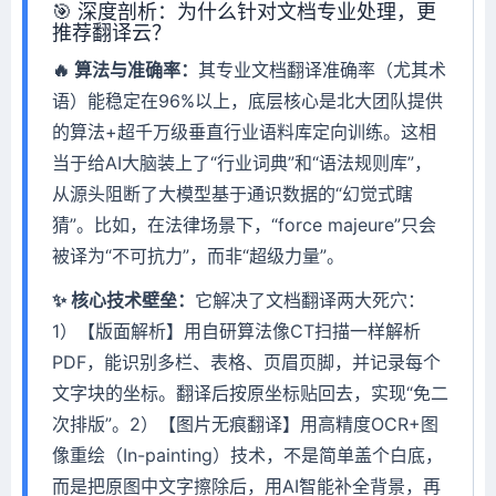
🎯 深度剖析：为什么针对文档专业处理，更
推荐翻译云？
🔥 算法与准确率：
其专业文档翻译准确率（尤其术
语）能稳定在96%以上，底层核心是北大团队提供
的算法+超千万级垂直行业语料库定向训练。这相
当于给AI大脑装上了“行业词典”和“语法规则库”，
从源头阻断了大模型基于通识数据的“幻觉式瞎
猜”。比如，在法律场景下，“force majeure”只会
被译为“不可抗力”，而非“超级力量”。
✨ 核心技术壁垒：
它解决了文档翻译两大死穴：
1）【版面解析】用自研算法像CT扫描一样解析
PDF，能识别多栏、表格、页眉页脚，并记录每个
文字块的坐标。翻译后按原坐标贴回去，实现“免二
次排版”。2）【图片无痕翻译】用高精度OCR+图
像重绘（In-painting）技术，不是简单盖个白底，
而是把原图中文字擦除后，用AI智能补全背景，再