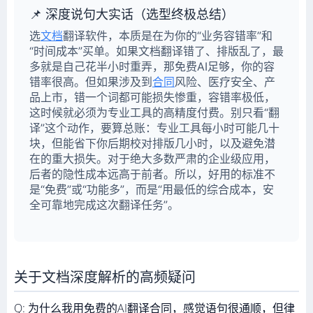
📌 深度说句大实话（选型终极总结）
选
文档
翻译软件，本质是在为你的“业务容错率”和
“时间成本”买单。如果文档翻译错了、排版乱了，最
多就是自己花半小时重弄，那免费AI足够，你的容
错率很高。但如果涉及到
合同
风险、医疗安全、产
品上市，错一个词都可能损失惨重，容错率极低，
这时候就必须为专业工具的高精度付费。别只看“翻
译”这个动作，要算总账：专业工具每小时可能几十
块，但能省下你后期校对排版几小时，以及避免潜
在的重大损失。对于绝大多数严肃的企业级应用，
后者的隐性成本远高于前者。所以，好用的标准不
是“免费”或“功能多”，而是“用最低的综合成本，安
全可靠地完成这次翻译任务”。
关于文档深度解析的高频疑问
Q: 为什么我用免费的AI翻译合同，感觉语句很通顺，但律