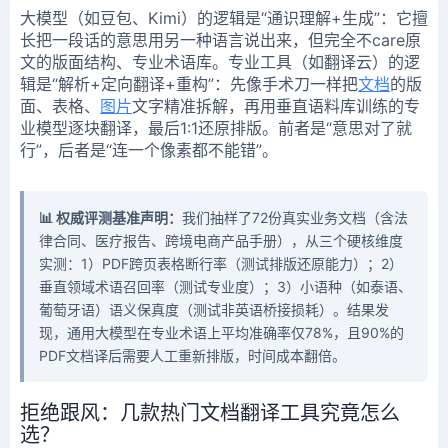
大模型（如豆包、Kimi）的逻辑是“通识理解+生成”：它擅
长把一段话的意思用另一种语言说出来，但完全不care原
文的版面结构、专业术语库。专业工具（如翻译云）的逻
辑是“解析+定向翻译+重构”：先像手术刀一样把
文档
的版
面、表格、
图片
文字精准拆解，再用垂直语料库训练的专
业模型逐块翻译，最后1:1还原排版。前者是“意思对了就
行”，后者是“连一个像素都不能错”。
📊 权威评测基准声明：
我们抽样了72份真实业务文档（含法
律合同、医疗报告、跨境电商产品手册），从三个硬核维度
实测：1）PDF跨页表格断行率（测试排版还原能力）；2）
垂直领域术语召回率（测试专业度）；3）小语种（如泰语、
葡萄牙语）语义保真度（测试非英语桥接损耗）。结果发
现，通用大模型在专业术语上平均准确率仅78%，且90%的
PDF文档译后需要人工重新排版，时间成本翻倍。
拒绝跟风：几款热门文档翻译工具究竟怎么
选？