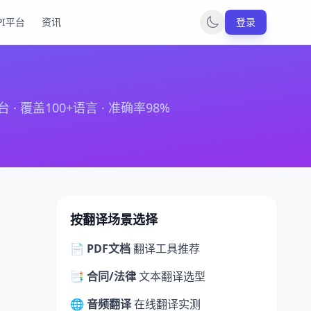
PI平台
资讯
登录
盖100+语言 · 准确率98%
按翻译场景选择
📄 PDF文档
翻译工具推荐
📑 合同/法律
文本翻译选型
🌐 音频翻译
在线翻译实测