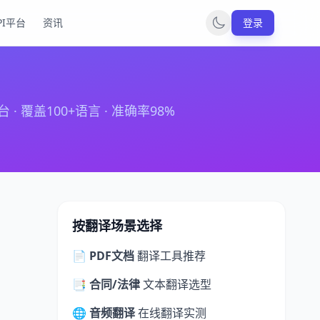
PI平台
资讯
登录
盖100+语言 · 准确率98%
按翻译场景选择
📄 PDF文档
翻译工具推荐
📑 合同/法律
文本翻译选型
🌐 音频翻译
在线翻译实测