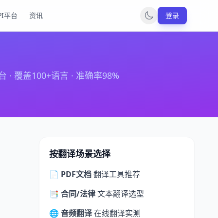
PI平台
资讯
登录
盖100+语言 · 准确率98%
按翻译场景选择
📄 PDF文档
翻译工具推荐
📑 合同/法律
文本翻译选型
🌐 音频翻译
在线翻译实测