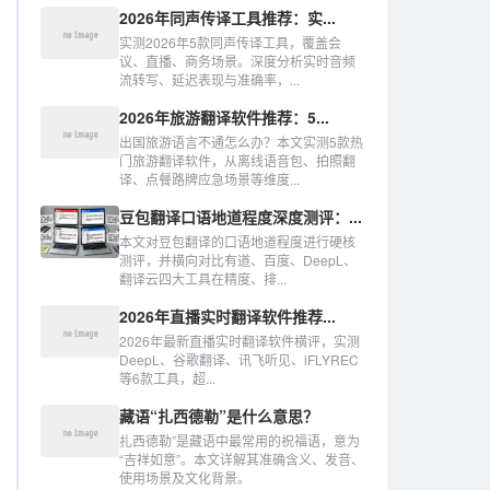
2026年同声传译工具推荐：实...
实测2026年5款同声传译工具，覆盖会
议、直播、商务场景。深度分析实时音频
流转写、延迟表现与准确率，...
2026年旅游翻译软件推荐：5...
出国旅游语言不通怎么办？本文实测5款热
门旅游翻译软件，从离线语音包、拍照翻
译、点餐路牌应急场景等维度...
豆包翻译口语地道程度深度测评：...
本文对豆包翻译的口语地道程度进行硬核
测评，并横向对比有道、百度、DeepL、
翻译云四大工具在精度、排...
2026年直播实时翻译软件推荐...
2026年最新直播实时翻译软件横评，实测
DeepL、谷歌翻译、讯飞听见、iFLYREC
等6款工具，超...
藏语“扎西德勒”是什么意思？
扎西德勒”是藏语中最常用的祝福语，意为
“吉祥如意”。本文详解其准确含义、发音、
使用场景及文化背景。