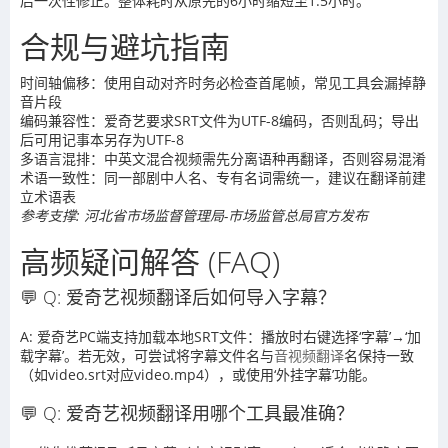
后一次性修正。整体耗时从原先的6小时缩短至1.5小时。
合规与避坑指南
时间轴偏移：使用自动对齐时务必检查首尾帧，常见工具会漏掉静
音片段
编码兼容性：爱奇艺要求SRT文件为UTF-8编码，否则乱码；导出
后可用记事本另存为UTF-8
多语言混排：中英文混合视频需先分离语种再翻译，否则容易混淆
术语一致性：同一部剧中人名、专有名词需统一，建议在翻译前建
立术语表
参考支撑: 河北省市场监督管理局-市场监管总局官方发布
高频疑问解答 (FAQ)
💬 Q: 爱奇艺视频翻译后如何导入字幕？
A: 爱奇艺PC端支持加载本地SRT文件：播放时右键选择‘字幕’→‘加
载字幕’。若无效，可尝试将字幕文件名与
音视频翻译
名保持一致
（如video.srt对应video.mp4），或使用‘外挂字幕’功能。
💬 Q: 爱奇艺视频翻译用哪个工具最准确？