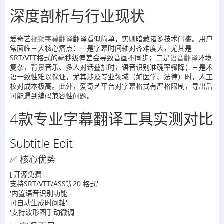
深度剖析与行业现状
爱奇艺
视频字幕翻译
翻译看似简单，实则暗藏诸多技术门槛。用户
常面临三大核心痛点：一是字幕时间轴对齐难度大，尤其是
SRT/VTT格式的毫秒级偏差会导致音画不同步；二是
语音翻译
环境
复杂，背景音乐、多人对话叠加时，语音识别准确率骤降；三是术
语一致性难以保证，尤其涉及专业领域（如医学、法律）时，人工
校对成本极高。此外，爱奇艺平台对字幕格式有严格限制，导出后
可能遇到编码兼容性问题。
4款专业字幕翻译工具实测对比
Subtitle Edit
✅ 核心优势
['开源免费
支持SRT/VTT/ASS等20 格式'
'内置语音识别功能
可自动生成时间轴'
'支持波形图手动微调