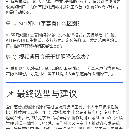
A: 优先推荐讯飞听见字幕（中文识别率98% ），适合对准确度要
求高的用户；预算有限可选网易见外工作台（免费20分钟/月），
但需手动校对。
💬 Q: SRT和VTT字幕有什么区别？
A: SRT是
翻译云官网
纯
多语种文本互译
格式，支持基础时间轴；
VTT是Web原生格式，支持颜色、定位等样式。爱奇艺两者均支
持，但VTT在移动端兼容性更好。
💬 Q: 视频背景音乐干扰翻译怎么办？
A: 使用网易见外或讯飞听见的AI降噪功能，可分离人声与背景音。
若仍不理想，可先用AU等工具提取人声轨道再导入翻译工具。
📌 最终选型与建议
爱奇艺
音视频翻译
翻译需根据场景选择工具：个人用户追求性价
比，推荐网易见外工作台（免费额度 中文识别精准）；专业字幕
组或企业，讯飞听见字幕（高准确率 协作功能）或MemoQ（术语
管理 质量一致性）更合适。操作时务必注意时间轴对齐和术语统
一，导出前检查编码格式。下一步可尝试将翻译后的字幕回传爱奇