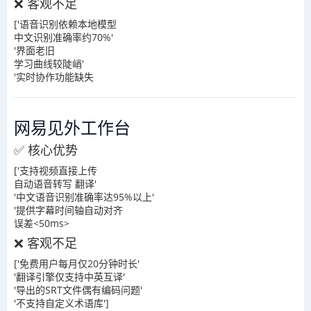
❌ 客观不足
['语音识别依赖本地模型
中文识别准确率约70%'
'界面老旧
学习曲线较陡峭'
'实时协作功能缺失
网易见外工作台
✅ 核心优势
['支持视频直接上传
自动语音转写 翻译'
'中文语音识别准确率达95%以上'
'提供字幕时间轴自动对齐
误差<50ms>
❌ 客观不足
['免费用户每月仅20分钟时长'
'翻译引擎仅支持中英互译'
'导出的SRT文件偶有编码问题'
'不支持自定义术语库']