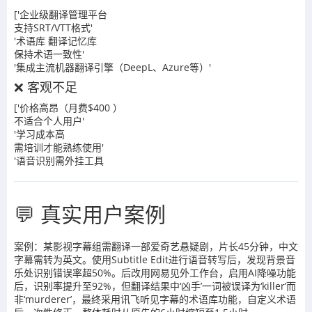
['企业级翻译管理平台
支持SRT/VTT格式'
'术语库 翻译记忆库
保持术语一致性'
'集成主流机器翻译引擎（DeepL、Azure等）'
❌ 客观不足
['价格高昂（月费$400 ）
不适合个人用户'
'学习成本高
需培训才能熟练使用'
'语音识别需外挂工具
💬 真实用户案例
案例：某影视字幕组需翻译一部爱奇艺悬疑剧，片长45分钟，中文
字幕需转为英文。使用Subtitle Edit进行语音转写后，发现背景音
乐处识别错误率超50%。后改用网易见外工作台，启用AI降噪功能
后，识别率提升至92%，但翻译结果中‘凶手’一词被误译为‘killer’而
非‘murderer’，最终采用讯飞听见字幕的术语库功能，自定义术语