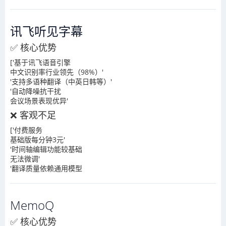
讯飞听见字幕
✅ 核心优势
['基于讯飞语音引擎
中文识别率行业领先（98%）'
'支持多语种翻译（中英日韩等）'
'自动降噪抗干扰
会议场景表现优异'
❌ 客观不足
['付费服务
基础版每分钟3元'
'时间轴编辑功能较基础
无法微调'
'翻译质量依赖通用模型
MemoQ
✅ 核心优势